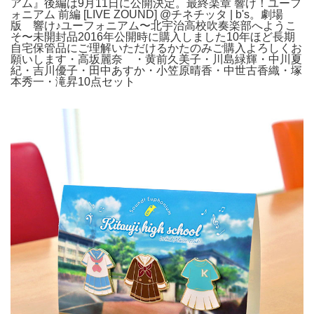
アム』後編は9月11日に公開決定。最終楽章 響け！ユーフ
ォニアム 前編 [LIVE ZOUND] @チネチッタ | b's。劇場
版 響け♪ユーフォニアム〜北宇治高校吹奏楽部へようこ
そ〜未開封品2016年公開時に購入しました10年ほど長期
自宅保管品にご理解いただけるかたのみご購入よろしくお
願いします・高坂麗奈 ・黄前久美子・川島緑輝・中川夏
紀・吉川優子・田中あすか・小笠原晴香・中世古香織・塚
本秀一・滝昇10点セット