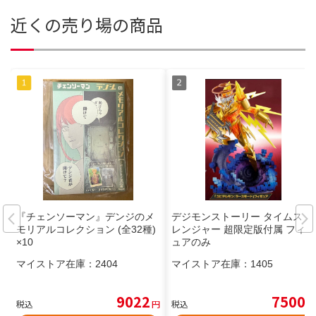
近くの売り場の商品
『チェンソーマン』デンジのメ
デジモンストーリー タイムスト
モリアルコレクション (全32種)
レンジャー 超限定版付属 フィギ
×10
ュアのみ
マイストア在庫：
2404
マイストア在庫：
1405
9022
7500
税込
円
税込
円