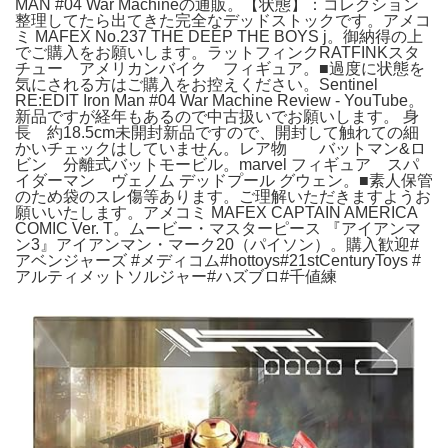
MAN #04 War Machineの通販。【状態】：コレクション
整理してたら出てきた完全なデッドストックです。アメコ
ミ MAFEX No.237 THE DEEP THE BOYS j。御納得の上
でご購入をお願いします。ラットフィンクRATFINKスタ
チュー アメリカンバイク フィギュア。■過度に状態を
気にされる方はご購入をお控えください。Sentinel
RE:EDIT Iron Man #04 War Machine Review - YouTube。
新品ですが経年もあるので中古扱いでお願いします。 身
長 約18.5cm未開封新品ですので、開封して触れての細
かいチェックはしていません。レア物 バットマン&ロ
ビン 分離式バットモービル。marvel フィギュア スパ
イダーマン ヴェノム デッドプール グウェン。■素人保管
のため袋のスレ傷等あります。ご理解いただきますようお
願いいたします。アメコミ MAFEX CAPTAIN AMERICA
COMIC Ver. T。ムービー・マスターピース 『アイアンマ
ン3』アイアンマン・マーク20（パイソン）。購入歓迎#
アベンジャーズ #メディコム#hottoys#21stCenturyToys #
アルティメットソルジャー#ハズブロ#千値練