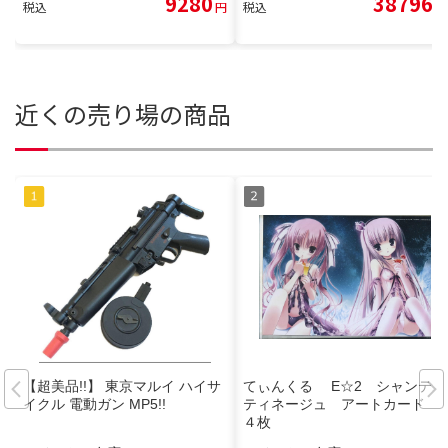
9280
38796
税込
円
税込
円
近くの売り場の商品
【超美品!!】 東京マルイ ハイサ
てぃんくる E☆2 シャンティ
イクル 電動ガン MP5!!
ティネージュ アートカード
４枚