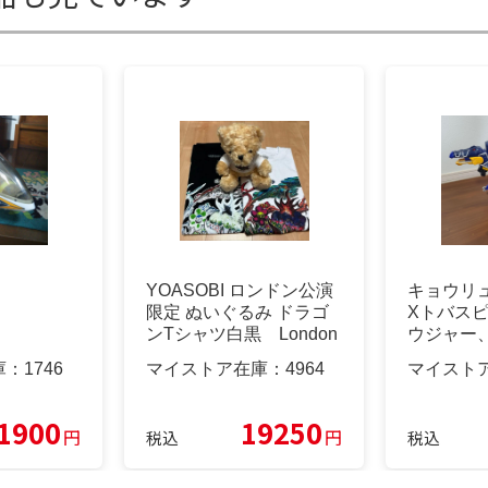
YOASOBI ロンドン公演
キョウリ
限定 ぬいぐるみ ドラゴ
Xトバス
ンTシャツ白黒 London
ウジャー
もの 激
庫：
1746
マイストア在庫：
4964
マイスト
1900
19250
円
円
税込
税込