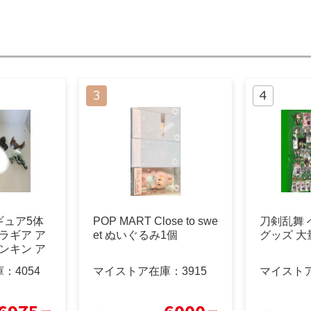
ギュア5体
POP MART Close to swe
刀剣乱舞
ラギア ア
et ぬいぐるみ1個
グッズ 
ンキン ア
庫：
4054
マイストア在庫：
3915
マイスト