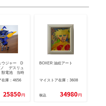
ュウジャー D
BOXER 油絵アート
ピノ デスリュ
、獣電池 当時
レア
ア在庫：
4656
マイストア在庫：
3608
25850
34980
円
円
税込