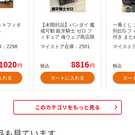
ｓｈフィギ
【未開封品】バンダイ 魔
一番くじ 
ト
戒可動 銀牙騎士 ゼロ フ
列伝G フ
ィギュア 魂ウェブ商店限
付き まと
定
庫：
2298
マイストア在庫：
2501
マイスト
1020
8816
円
円
税込
税込
入れる
カートに入れる
カー
このカテゴリをもっと見る
品も見ています