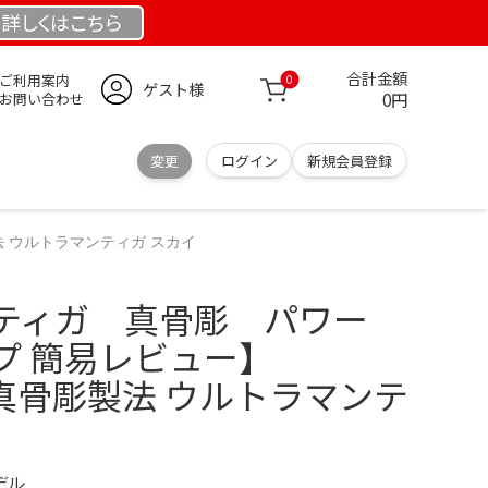
詳しくは
こちら
合計金額
ご利用案内
0
ゲスト様
0円
お問い合わせ
変更
ログイン
新規会員登録
法 ウルトラマンティガ スカイ
ティガ 真骨彫 パワー
プ 簡易レビュー】
rts 真骨彫製法 ウルトラマンテ
デル