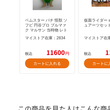
ベムスター パチ 怪獣 ソ
仮面ライダー
フビ 円谷プロ ブルマァ
ュアーツセッ
ク マルサン 当時物 レト
ロ
マイストア在庫：
2834
マイストア在
11600
1
円
税込
税込
カートに入れる
カートに
この商品を見た人はこんな商