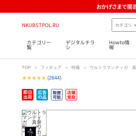
おかげさまで開設
NKUBSTPOL.RU
カテゴリ一
デジタルチラ
Howto情
覧
シ
報
TOP
フィギュア
特撮
ウルトラマンティガ 真骨
(2644)