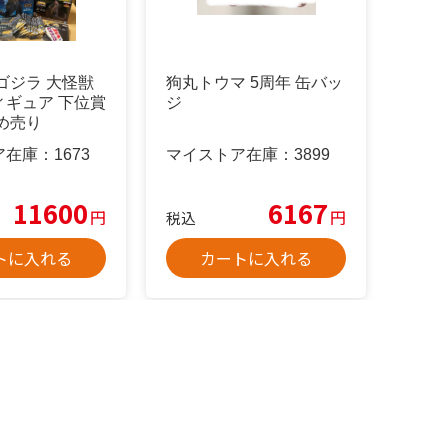
ゴジラ 大怪獣
狗丸トウマ 5周年 缶バッ
ィギュア 下位賞
ジ
め売り
ア在庫：
1673
マイストア在庫：
3899
11600
6167
円
円
税込
トに入れる
カートに入れる