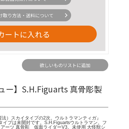
け取り方法・送料について
カートに入れる
欲しいものリストに追加
.H.Figuarts 真骨彫製
（真骨彫製法）スカイタイプの2次。ウルトラマンティガ』
プは未開封です。S.H.Figuartsウルトラマン。フ
ィギュアーツ 真骨彫 仮面ライダーV3。未使用 大怪獣シ