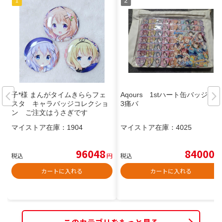
子*様 まんがタイムきららフェ
Aqours 1stハート缶バッジ A
スタ キャラバッジコレクショ
3痛バ
ン ご注文はうさぎです
マイストア在庫：
1904
マイストア在庫：
4025
96048
84000
税込
円
税込
円
カートに入れる
カートに入れる
このカテゴリをもっと見る