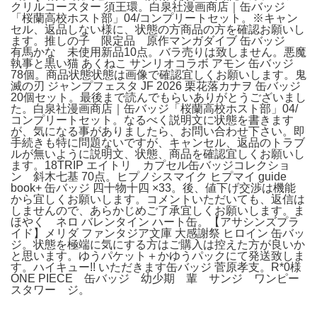
クリルコースター 須王環。白泉社漫画商店｜缶バッジ
「桜蘭高校ホスト部」04/コンプリートセット。※キャン
セル、返品しない様に、状態の方商品の方を確認お願いし
ます。推しの子 限定品 原作マンガダイブ 缶バッジ
有馬かな 未使用新品10点。バラ売りは致しません。悪魔
執事と黒い猫 あくねこ サンリオコラボ アモン 缶バッジ
78個。商品状態状態は画像で確認宜しくお願いします。鬼
滅の刃 ジャンプフェスタ JF 2026 栗花落カナヲ 缶バッジ
20個セット。最後まで読んでもらいありがとうございまし
た。白泉社漫画商店｜缶バッジ「桜蘭高校ホスト部」04/
コンプリートセット。なるべく説明文に状態を書きます
が、気になる事がありましたら、お問い合わせ下さい。即
手続きも特に問題ないですが、キャンセル、返品のトラブ
ルが無いように説明文、状態、商品を確認宜しくお願いし
ます。18TRIP エイトリ カプセル缶バッジコレクショ
ン 斜木七基 70点。ヒプノシスマイク ヒプマイ guide
book+ 缶バッジ 四十物十四 ×33。後、値下げ交渉は機能
から宜しくお願いします。コメントいただいても、返信は
しませんので、あらかじめご了承宜しくお願いします。ま
ほやく ネロ バレンタイン ハート缶。【アサシンズプラ
イド】メリダ ファンタジア文庫 大感謝祭 ヒロイン 缶バッ
ジ。状態を極端に気にする方はご購入は控えた方が良いか
と思います。ゆうパケット＋かゆうパックにて発送致しま
す。ハイキュー!! いただきます缶バッジ 菅原孝支。R*0様
ONE PIECE 缶バッジ 幼少期 輩 サンジ ワンピー
スタワー ジ。