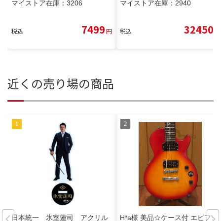
マイストア在庫：
3206
マイストア在庫：
2940
7499
32450
税込
円
税込
円
近くの売り場の商品
日本統一 氷室蓮司 アクリル
H*a様 美品☆ケース付 エピフォ