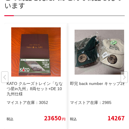
います
KATO クルーズトレイン「なな
即完 back number キャップ2種
つ星in九州」8両セット+DE 10
九州仕様
マイストア在庫：
3052
マイストア在庫：
2985
23650
14267
税込
円
税込
円