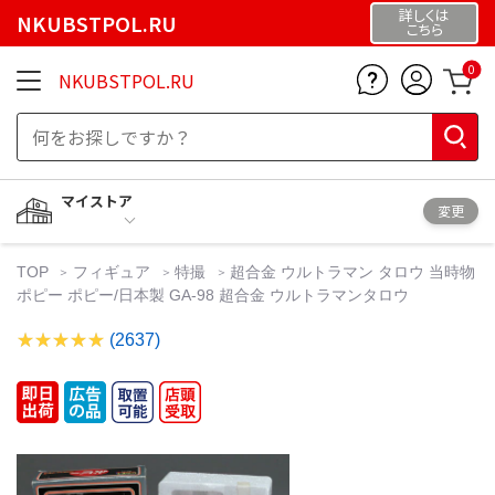
詳しくは
NKUBSTPOL.RU
こちら
0
NKUBSTPOL.RU
マイストア
変更
TOP
フィギュア
特撮
超合金 ウルトラマン タロウ 当時物
ポピー ポピー/日本製 GA-98 超合金 ウルトラマンタロウ
(2637)