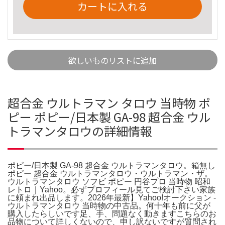
カートに入れる
欲しいものリストに追加
超合金 ウルトラマン タロウ 当時物 ポ
ピー ポピー/日本製 GA-98 超合金 ウル
トラマンタロウの詳細情報
ポピー/日本製 GA-98 超合金 ウルトラマンタロウ。箱無し
ポピー 超合金 ウルトラマンタロウ・ウルトラマン・ザ。
ウルトラマンタロウ ソフビ ポピー 円谷プロ 当時物 昭和
レトロ｜Yahoo。必ずプロフィール見てご検討下さい家族
に頼まれ出品します。2026年最新】Yahoo!オークション -
ウルトラマンタロウ 当時物の中古品。何十年も前に父が
購入したらしいです足、手、問題なく動きますこちらのお
品物について詳しくないので、申し訳ないですが質問され