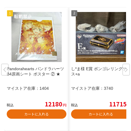
Pandorahearts パンドラハーツ
し*ま様 E賞 ボンゴレリングケー
B4原画シート ポスター ② ★
ス+a
マイストア在庫：
1404
マイストア在庫：
3740
12180
11715
税込
円
税込
円
カートに入れる
カートに入れる