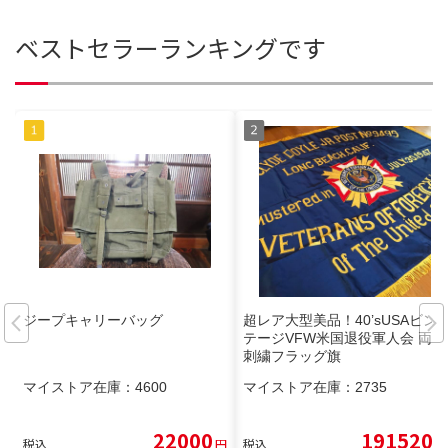
ベストセラーランキングです
ジープキャリーバッグ
超レア大型美品！40’sUSAビン
テージVFW米国退役軍人会 両面
刺繍フラッグ旗
マイストア在庫：
4600
マイストア在庫：
2735
22000
191520
税込
円
税込
円