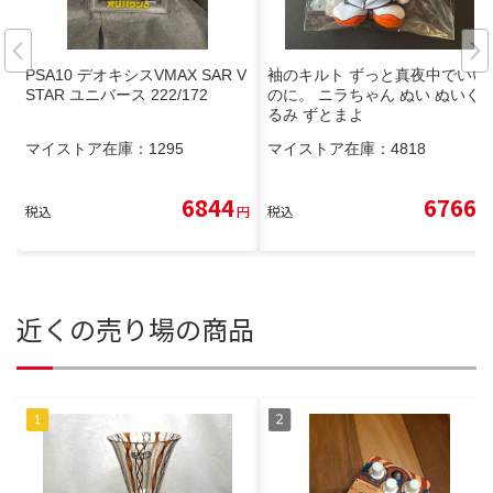
PSA10 デオキシスVMAX SAR V
袖のキルト ずっと真夜中でいい
STAR ユニバース 222/172
のに。 ニラちゃん ぬい ぬいぐ
るみ ずとまよ
マイストア在庫：
1295
マイストア在庫：
4818
6844
6766
税込
円
税込
円
近くの売り場の商品