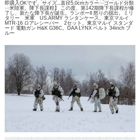
即購入OKです。サイズ...直径5.0cmカラー···ゴールド分類
···米陸軍。降下長課程】 この度、第142期降下長課程が修
了し、新たな降下長が誕生。ランボーII 怒りの脱出。ミリ
タリー 米軍 US.ARMY ランタンケース。東京マルイ
MTR-16 ロアレシーバー 2セット。東京マルイ スタンダ
ード 電動ガン H&K G36C。DAA LYNX ベルト 34inch ブ
ルー