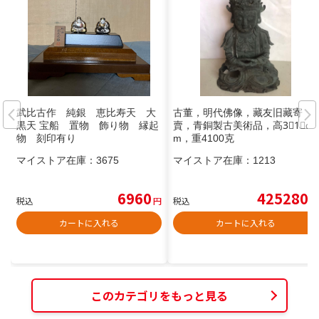
武比古作 純銀 恵比寿天 大
古董，明代佛像，藏友旧藏寄
黒天 宝船 置物 飾り物 縁起
賣，青銅製古美術品，高3⃣️1⃣️c
物 刻印有り
m，重4100克
マイストア在庫：
3675
マイストア在庫：
1213
6960
425280
税込
円
税込
円
カートに入れる
カートに入れる
このカテゴリをもっと見る