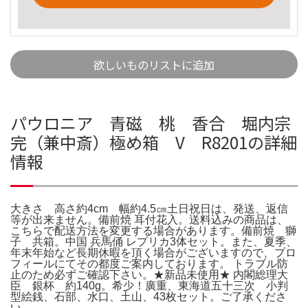
欲しいものリストに追加
パウロニア 青磁 桃 香合 堀内宗
完（兼中斎）極め箱 V R8201の詳細
情報
大きさ 高さ約4cm 幅約4.5㎝土日祝日は、発送、返信
等が出来ません。備前焼 耳付花入。送料込みの商品は、
こちらで配送方法を変更する場合があります。備前焼 獅
子 共箱。中国 兵馬俑 レプリカ3体セット。また、夏季、
年末年始など長期休暇を頂く場合がございますので、プロ
フィールにてその都度ご案内しております。 トラブル防
止のため必ずご確認下さい。★新品未使用★ 内閣総理大
臣 銀杯 約140g。希少！廣重、東海道五十三次 小判
型絵銭、石部、水口、土山、43枚セット。ご了承くださ
い。