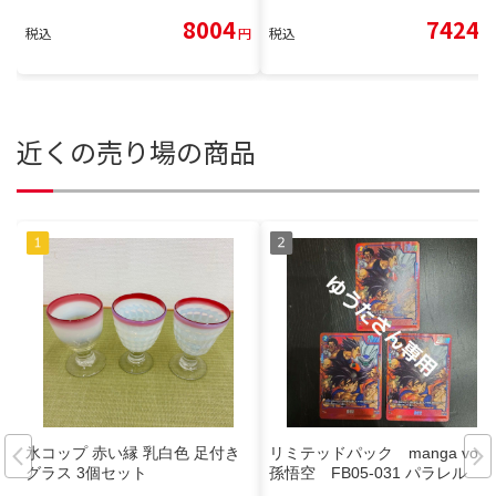
8004
7424
税込
円
税込
円
近くの売り場の商品
氷コップ 赤い縁 乳白色 足付き
リミテッドパック manga vol.1
グラス 3個セット
孫悟空 FB05-031 パラレル