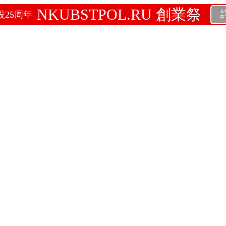
NKUBSTPOL.RU 創業祭
25周年