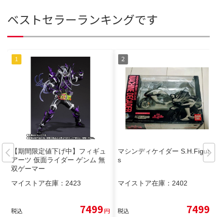
ベストセラーランキングです
【期間限定値下げ中】フィギュ
マシンディケイダー S.H.Figuart
アーツ 仮面ライダー ゲンム 無
s
双ゲーマー
マイストア在庫：
2423
マイストア在庫：
2402
7499
7499
税込
円
税込
円