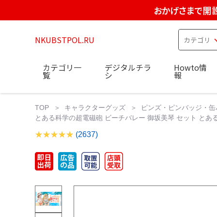
おかげさまで開設
NKUBSTPOL.RU
カテゴリ一
デジタルチラ
Howto情
覧
シ
報
TOP
キャラクターグッズ
ピンズ・ピンバッジ・缶
とある科学の超電磁砲 ビーチバレー 御坂美琴 セット とあ
(2637)