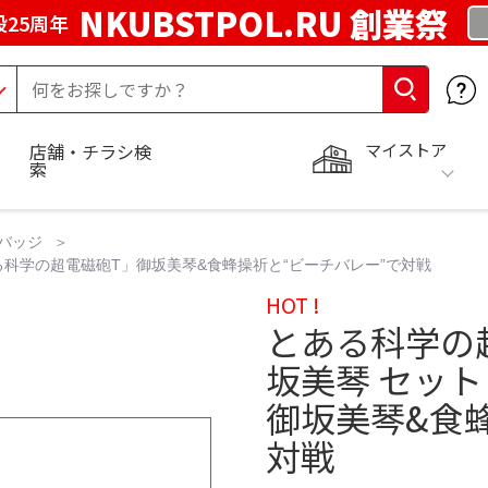
NKUBSTPOL.RU 創業祭
25周年
マイストア
店舗・チラシ検
索
バッジ
る科学の超電磁砲T」御坂美琴&食蜂操祈と“ビーチバレー”で対戦
HOT !
とある科学の
坂美琴 セット
御坂美琴&食
対戦