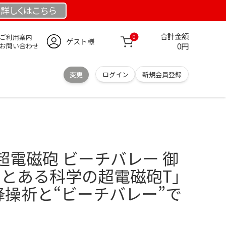
詳しくは
こちら
合計金額
ご利用案内
0
ゲスト様
0円
お問い合わせ
変更
ログイン
新規会員登録
超電磁砲 ビーチバレー 御
 とある科学の超電磁砲T」
蜂操祈と“ビーチバレー”で