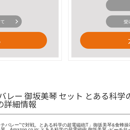
いて
受
る
バレー 御坂美琴 セット とある科学
の詳細情報
バレー”で対戦。とある科学の超電磁砲T」御坂美琴&食蜂操祈と“ビ
琴。Amazon.co.jp: とある科学の超電磁砲 御坂美琴 -ビーチ