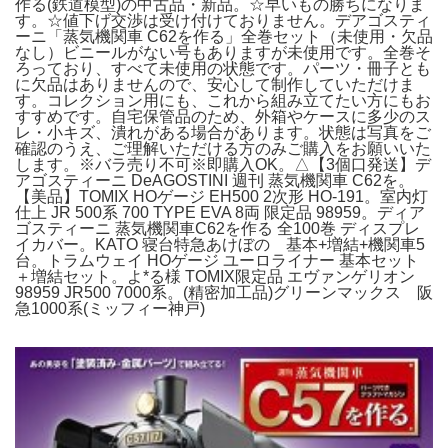
作る(鉄道模型)の中古品・新品。☆早いもの勝ちになりま
す。☆値下げ交渉は受け付けておりません。デアゴスティ
ーニ「蒸気機関車 C62を作る」全巻セット（未使用・欠品
なし）ビニールがない号もありますが未使用です。全巻そ
ろっており、すべて未使用の状態です。パーツ・冊子とも
に欠品はありませんので、安心して制作していただけま
す。コレクション用にも、これから組み立てたい方にもお
すすめです。自宅保管品のため、外箱やケースに多少のス
レ・小キズ、潰れがある場合があります。状態は写真をご
確認のうえ、ご理解いただける方のみご購入をお願いいた
します。※バラ売り不可※即購入OK。△【3個口発送】デ
アゴスティーニ DeAGOSTINI 週刊 蒸気機関車 C62を。
【美品】TOMIX HOゲージ EH500 2次形 HO-191。室内灯
仕上 JR 500系 700 TYPE EVA 8両 限定品 98959。ディア
ゴスティーニ 蒸気機関車C62を作る 全100巻 ディスプレ
イカバー。KATO 寝台特急あけぼの 基本+増結+機関車5
台。トラムウェイ HOゲージ ユーロライナー 基本セット
＋増結セット。よ*る様 TOMIX限定品 エヴァンゲリオン
98959 JR500 7000系。(精密加工品)グリーンマックス 阪
急1000系(ミッフィー神戸)