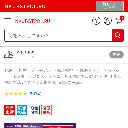
詳しくは
NKUBSTPOL.RU
こちら
0
NKUBSTPOL.RU
マイストア
変更
TOP
模型・プラモデル
鉄道模型
最終値下げ 全巻セッ
ト 未使用 デアゴスティーニ 蒸気機関車c62を作る 週刊 蒸気
機関車C57を作る｜定期購読 - 雑誌のFujisan
(2634)