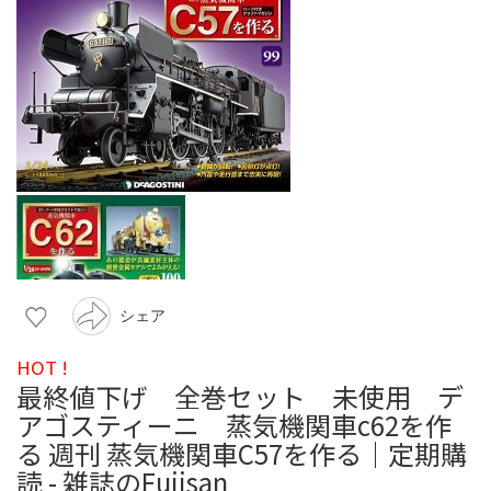
シェア
HOT !
最終値下げ 全巻セット 未使用 デ
アゴスティーニ 蒸気機関車c62を作
る 週刊 蒸気機関車C57を作る｜定期購
読 - 雑誌のFujisan