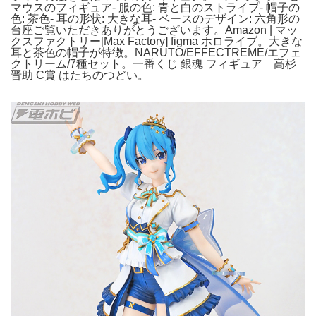
マウスのフィギュア- 服の色: 青と白のストライプ- 帽子の
色: 茶色- 耳の形状: 大きな耳- ベースのデザイン: 六角形の
台座ご覧いただきありがとうございます。Amazon | マッ
クスファクトリー[Max Factory] figma ホロライブ。大きな
耳と茶色の帽子が特徴。NARUTO/EFFECTREME/エフェ
クトリーム/7種セット。一番くじ 銀魂 フィギュア 高杉
晋助 C賞 はたちのつどい。