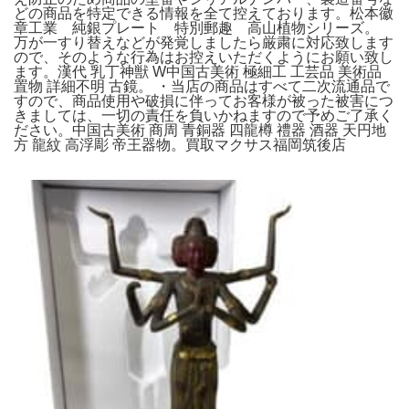
どの商品を特定できる情報を全て控えております。松本徽
章工業 純銀プレート 特別郵趣 高山植物シリーズ。
万が一すり替えなどが発覚しましたら厳粛に対応致します
ので、そのような行為はお控えいただくようにお願い致し
ます。漢代 乳丁神獣 W中国古美術 極細工 工芸品 美術品
置物 詳細不明 古鏡。 ・当店の商品はすべて二次流通品で
すので、商品使用や破損に伴ってお客様が被った被害につ
きましては、一切の責任を負いかねますので予めご了承く
ださい。中国古美術 商周 青銅器 四龍樽 禮器 酒器 天円地
方 龍紋 高浮彫 帝王器物。買取マクサス福岡筑後店