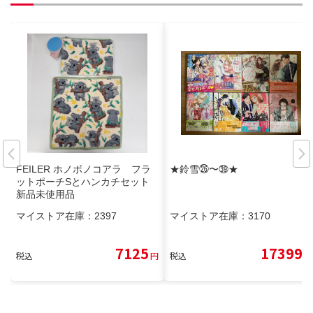
FEILER ホノボノコアラ フラ
★鈴雪㉖〜㊴★
ットポーチSとハンカチセット
新品未使用品
マイストア在庫：
2397
マイストア在庫：
3170
7125
17399
税込
円
税込
円