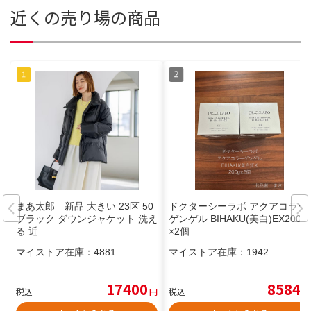
近くの売り場の商品
まあ太郎 新品 大きい 23区 50
ドクターシーラボ アクアコラー
ブラック ダウンジャケット 洗え
ゲンゲル BIHAKU(美白)EX200g
る 近
×2個
マイストア在庫：
4881
マイストア在庫：
1942
17400
8584
税込
円
税込
円