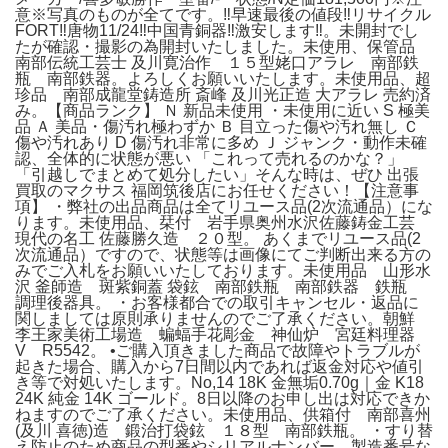
意※写真のものが全てです。‼️早速最後の値段‼️リサイクル
FORT‼️唐物11/24‼️中国青銅器‼️激安します‼️。未開封でし
たが確認・撮影の為開封いたしました。未使用、保管品
南部伝統工芸士 及川寛治作 １５型姥口アラレ 南部鉄
瓶 南部鉄器。よろしくお願いいたします。未使用品、超
珍品 南部成龍堂鋳造所 斎峰 及川光正造 大アラレ 売約済
み。【商品ランク】 Ｎ 新品未使用 ・未使用に近い S 極美
品 Ａ 美品・傷汚れ極わずか Ｂ 目立った傷や汚れ無し Ｃ
傷や汚れあり D 傷汚れ非常に多め Ｊ ジャンク・動作未確
認、全体的に状態が悪い 「これって売れるのかな？」
「引越しでまとめて処分したい」そんな時は、ぜひ 出張
買取のマクサス 福岡筑後店にお任せください！【注意事
項】 ・弊社の出品商品は全てリユース品(2次流通品）にな
ります。未使用品、栞付 岩手県奥州水沢佐藤鋳金工芸
現代の名工 佐藤勝久造 ２０型。 あくまでリユース品(2
次流通品）ですので、状態等は画像にてご判断出来る方の
みでご入札をお願いいたしております。未使用品 山形水
沢 釜師造 斑紫銅蓋 袋鉉 南部鉄瓶 南部鉄器 鉄瓶
調理後器具。 ・お客様都合での取引キャンセル・返品に
関しましては原則承りませんのでご了承ください。朝鮮
李王家美術工場造 蝙蝠手花彫金 神仙炉 宮廷料理器
V R5542。 •ご購入頂きました商品で故障やトラブルが
起きた場合、購入から7日間以内であれば返金対応や値引
き等で対処いたします。No,14 18K 金無垢0.70g｜金 K18
24K 純金 14K ゴールド。8日以降のお申し出は対応できか
ねますのでご了承ください。未使用品、供箱付 南部喜州
(及川 喜徳)造 鍛治打袋鉉 １８型 南部鉄瓶。 ・すり替
え防止のため商品の型番やシリアルナンバー、製造番号な