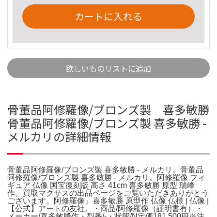
カートに入れる
欲しいものリストに追加
骨董品阿修羅像/ブロンズ製 喜多敏勝
骨董品阿修羅像/ブロンズ製 喜多敏勝 -
メルカリの詳細情報
骨董品阿修羅像/ブロンズ製 喜多敏勝 - メルカリ。骨董品
阿修羅像/ブロンズ製 喜多敏勝 - メルカリ。阿修羅像 フィ
ギュア 仏像 国宝復刻版 高さ 41cm 喜多敏勝 原型 瑞峰
作。買取マクサスの出品ページをご覧いただきありがとう
ございます。阿修羅像』喜多敏勝 原型作 仏像 仏様 | 仏像 |
【公式】アートの友社。・商品/阿修羅像（証明書有）・
メーカー/喜多敏勝作・型番/-・状態/N定価181,500円※注