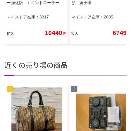
ー強化版 + コントローラー
ど 須王環
マイストア在庫：
3317
マイストア在庫：
2805
10440
6749
税込
円
税込
円
近くの売り場の商品