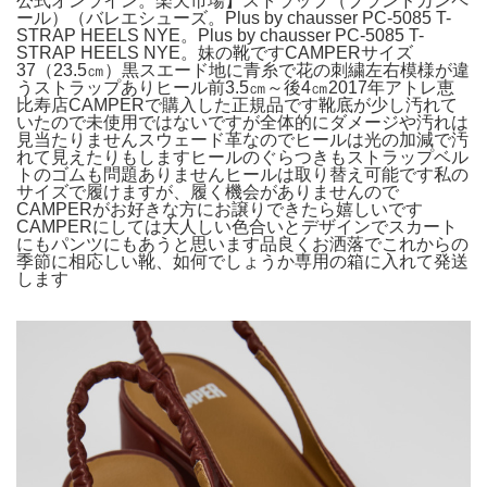
公式オンライン。楽天市場】ストラップ（ブランドカンペ
ール）（バレエシューズ。Plus by chausser PC-5085 T-
STRAP HEELS NYE。Plus by chausser PC-5085 T-
STRAP HEELS NYE。妹の靴ですCAMPERサイズ
37（23.5㎝）黒スエード地に青糸で花の刺繍左右模様が違
うストラップありヒール前3.5㎝～後4㎝2017年アトレ恵
比寿店CAMPERで購入した正規品です靴底が少し汚れて
いたので未使用ではないですが全体的にダメージや汚れは
見当たりませんスウェード革なのでヒールは光の加減で汚
れて見えたりもしますヒールのぐらつきもストラップベル
トのゴムも問題ありませんヒールは取り替え可能です私の
サイズで履けますが、履く機会がありませんので
CAMPERがお好きな方にお譲りできたら嬉しいです
CAMPERにしては大人しい色合いとデザインでスカート
にもパンツにもあうと思います品良くお洒落でこれからの
季節に相応しい靴、如何でしょうか専用の箱に入れて発送
します