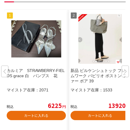
カルミア STRAWBERRY-FIEL
新品 ビルケンシュトック フレー
DS grace 白 パンプス 花
ムワーク パピリオ ボストン フ
ァー ボア 39
マイストア在庫：
2071
マイストア在庫：
1533
6225
13920
税込
円
税込
円
カートに入れる
カートに入れる