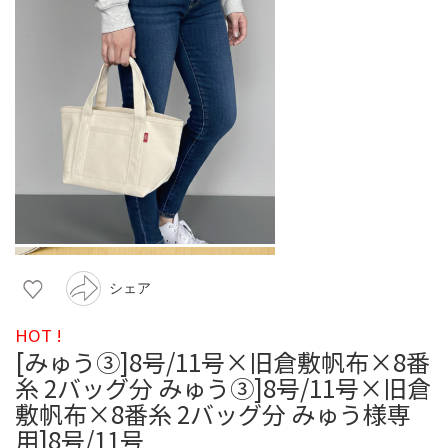
シェア
HOT !
[みゅう③]8号/11号×旧倉敷帆布×8番
糸 2バッグ分 みゅう③]8号/11号×旧倉
敷帆布×8番糸 2バッグ分 みゅう様専
用]8号/11号