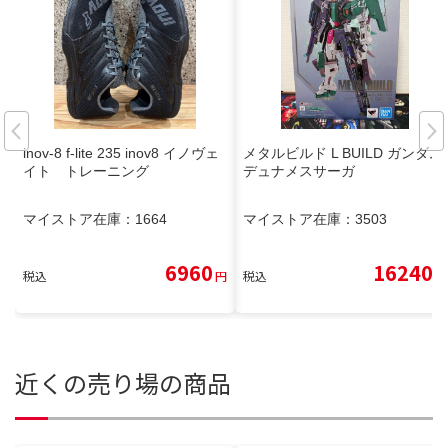
inov-8 f-lite 235 inov8 イノヴェ
メタルビルド L BUILD ガンダム
イト トレーニング
デュナメスサーガ
マイストア在庫：
1664
マイストア在庫：
3503
6960
16240
税込
円
税込
円
近くの売り場の商品