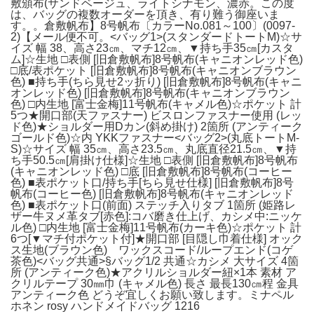
敷頒布(サンドベージュ、ライトシナモン、濃赤。この度
は、バッグの複数オーダーを頂き、有り難う御座いま
す。。倉敷帆布】8号帆布〔カラーNo.081～100〕(0097-
2)【メール便不可。<バッグ1>(スタンダードトートM)☆サ
イズ 幅 38、高さ23㎝、マチ12㎝、▼持ち手35㎝[カスタ
ム]☆生地 □表側 [旧倉敷帆布]8号帆布(キャニオンレッド色)
□底/表ポケット [旧倉敷帆布]8号帆布(キャニオンブラウン
色) ■持ち手(ちら見せ2ッ折り) [旧倉敷帆布]8号帆布(キャニ
オンレッド色) [旧倉敷帆布]8号帆布(キャニオンブラウン
色) □内生地 [富士金梅]11号帆布(キャメル色)☆ポケット 計
5つ★開口部(天ファスナー) ビスロンファスナー使用 (レッ
ド色)★ショルダー用Dカン(斜め掛け) 2箇所 (アンティーク
ゴールド色)☆内 YKKファスナー<バッグ2>(丸底トートM-
S)☆サイズ 幅 35㎝、高さ23.5㎝、丸底直径21.5㎝、▼持
ち手50.5㎝[肩掛け仕様]☆生地 □表側 [旧倉敷帆布]8号帆布
(キャニオンレッド色) □底 [旧倉敷帆布]8号帆布(コーヒー
色) ■表ポケット口/持ち手[ちら見せ仕様] [旧倉敷帆布]8号
帆布(コーヒー色) [旧倉敷帆布]8号帆布(キャニオンレッド
色) ■表ポケット口(前面) ステッチ入りタブ 1箇所 (姫路レ
ザー牛ヌメ革タブ[赤色]:コバ磨き仕上げ、カシメ中:ニッケ
ル色) □内生地 [富士金梅]11号帆布(カーキ色)☆ポケット 計
6つ[▼マチ付ポケット付]★開口部 [目隠し巾着仕様] オック
ス生地(ブラウン色) ワックスコード/ループエンド(コゲ
茶色)<バッグ共通>§バッグ1/2 共通☆カシメ 大サイズ 4箇
所 (アンティーク色)★アクリルショルダー紐×1本 素材 ア
クリルテープ 30㎜巾 (キャメル色) 長さ 最長130㎝程 金具
アンティーク色 どうぞ宜しくお願い致します。ミナペル
ホネン rosy ハンドメイドバッグ 1216