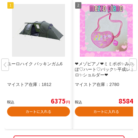
ユーロハイク バッキンガム6
❤メゾピアノ❤ミミポポ✨みみぽ
ぽ♡ハート♡バック✨平成レト
ロ✨ショルダー❤
マイストア在庫：
1812
マイストア在庫：
2780
6375
8584
税込
円
税込
円
カートに入れる
カートに入れる