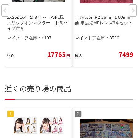
Zx25r/zx4r ２３年～ Arka風
TTArtisan F2 25mm＆50mm、
スリップオンマフラー 中間パ
他 単焦点MFレンズ3本セット
イプ付き
マイストア在庫：
4107
マイストア在庫：
3536
17765
7499
税込
円
税込
円
近くの売り場の商品