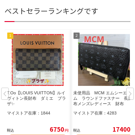
ベストセラーランキングです
T.Oo【LOUIS VUITTON】ルイ
未使用品 MCM エムシーエ
ヴィトン長財布 ダミエ ブラ
ム ラウンドファスナー 長財
ザ✨
布メンズレディース 財布
マイストア在庫：
1844
マイストア在庫：
4283
6750
17400
税込
円
税込
円