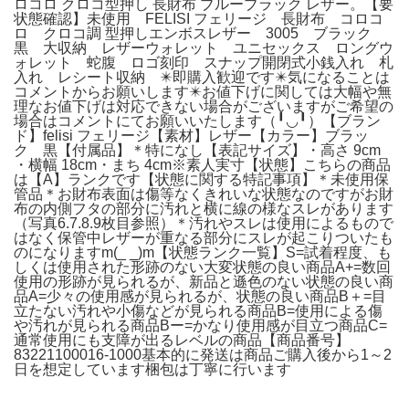
ロコロ クロコ型押し 長財布 ブルーブラック レザー。【要
状態確認】未使用 FELISI フェリージ 長財布 コロコ
ロ クロコ調 型押しエンボスレザー 3005 ブラック
黒 大収納 レザーウォレット ユニセックス ロングウ
ォレット 蛇腹 ロゴ刻印 スナップ開閉式小銭入れ 札
入れ レシート収納 ✴️即購入歓迎です✴️気になることは
コメントからお願いします✴️お値下げに関しては大幅や無
理なお値下げは対応できない場合がございますがご希望の
場合はコメントにてお願いいたします（╹◡╹）【ブラン
ド】felisi フェリージ【素材】レザー【カラー】ブラッ
ク 黒【付属品】＊特になし【表記サイズ】・高さ 9cm
・横幅 18cm・まち 4cm※素人実寸【状態】こちらの商品
は【A】ランクです【状態に関する特記事項】＊未使用保
管品＊お財布表面は傷等なくきれいな状態なのですがお財
布の内側フタの部分に汚れと横に線の様なスレがあります
（写真6.7.8.9枚目参照）＊汚れやスレは使用によるもので
はなく保管中レザーが重なる部分にスレが起こりついたも
のになりますm(_ _)m【状態ランク一覧】S=試着程度、も
しくは使用された形跡のない大変状態の良い商品A+=数回
使用の形跡が見られるが、新品と遜色のない状態の良い商
品A=少々の使用感が見られるが、状態の良い商品B＋=目
立たない汚れや小傷などが見られる商品B=使用による傷
や汚れが見られる商品Bー=かなり使用感が目立つ商品C=
通常使用にも支障が出るレベルの商品【商品番号】
83221100016-1000基本的に発送は商品ご購入後から1～2
日を想定しています梱包は丁寧に行います