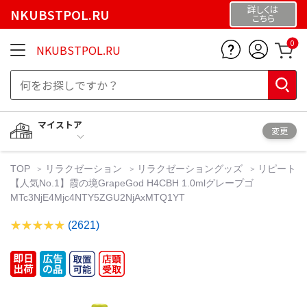
詳しくは
NKUBSTPOL.RU
こちら
0
NKUBSTPOL.RU
マイストア
変更
TOP
リラクゼーション
リラクゼーショングッズ
リピート
【人気No.1】霞の境GrapeGod H4CBH 1.0mlグレープゴ
MTc3NjE4Mjc4NTY5ZGU2NjAxMTQ1YT
(2621)