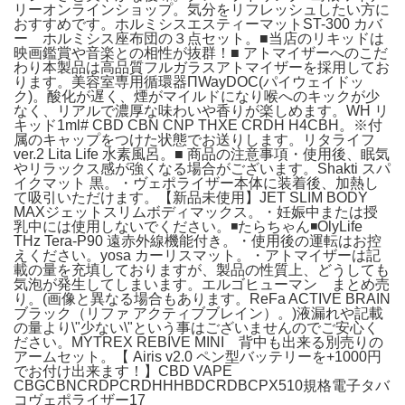
リーオンラインショップ。気分をリフレッシュしたい方に
おすすめです。ホルミシスエスティーマットST-300 カバ
ー ホルミシス座布団の３点セット。■当店のリキッドは
映画鑑賞や音楽との相性が抜群！■ アトマイザーへのこだ
わり本製品は高品質フルガラスアトマイザーを採用してお
ります。美容室専用循環器ΠWayDOC(パイウェイドッ
ク)。酸化が遅く、煙がマイルドになり喉へのキックが少
なく、リアルで濃厚な味わいや香りが楽しめます。WH リ
キッド1ml# CBD CBN CNP THXE CRDH H4CBH。※付
属のキャップをつけた状態でお送りします。リタライフ
ver.2 Lita Life 水素風呂。■ 商品の注意事項・使用後、眠気
やリラックス感が強くなる場合がございます。Shakti スパ
イクマット 黒。・ヴェポライザー本体に装着後、加熱し
て吸引いただけます。【新品未使用】JET SLIM BODY
MAXジェットスリムボディマックス。・妊娠中または授
乳中には使用しないでください。◾️たらちゃん◾️OlyLife
THz Tera-P90 遠赤外線機能付き。・使用後の運転はお控
えください。yosa カーリスマット。・アトマイザーは記
載の量を充填しておりますが、製品の性質上、どうしても
気泡が発生してしまいます。エルゴヒューマン まとめ売
り。(画像と異なる場合もあります。ReFa ACTIVE BRAIN
ブラック（リファ アクティブブレイン）。)液漏れや記載
の量より\"少ない\"という事はございませんのでご安心く
ださい。MYTREX REBIVE MINI 背中も出来る別売りの
アームセット。【 Airis v2.0 ペン型バッテリーを+1000円
でお付け出来ます！】CBD VAPE
CBGCBNCRDPCRDHHHBDCRDBCPX510規格電子タバ
コヴェポライザー17