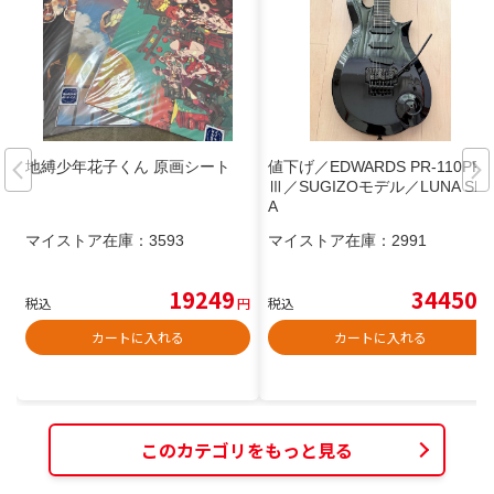
地縛少年花子くん 原画シート
値下げ／EDWARDS PR-110PR
Ⅲ／SUGIZOモデル／LUNA SE
A
マイストア在庫：
3593
マイストア在庫：
2991
19249
34450
税込
円
税込
円
カートに入れる
カートに入れる
このカテゴリをもっと見る