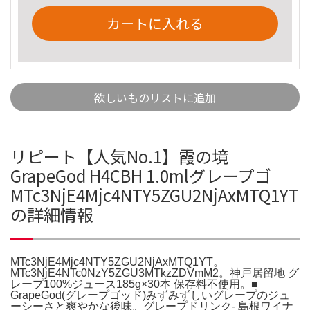
カートに入れる
欲しいものリストに追加
リピート【人気No.1】霞の境
GrapeGod H4CBH 1.0mlグレープゴ
MTc3NjE4Mjc4NTY5ZGU2NjAxMTQ1YT
の詳細情報
MTc3NjE4Mjc4NTY5ZGU2NjAxMTQ1YT。
MTc3NjE4NTc0NzY5ZGU3MTkzZDVmM2。神戸居留地 グ
レープ100%ジュース185g×30本 保存料不使用。■
GrapeGod(グレープゴッド)みずみずしいグレープのジュ
ーシーさと爽やかな後味。グレープドリンク- 島根ワイナ