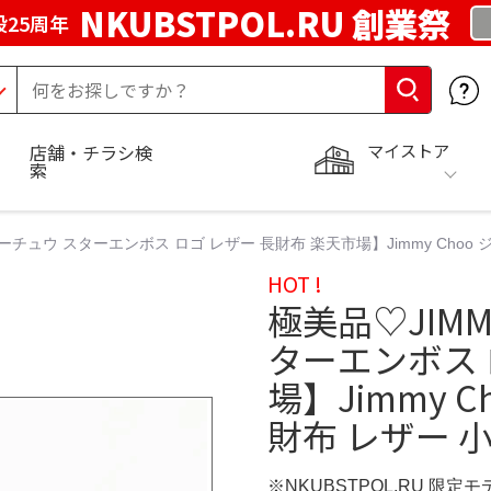
NKUBSTPOL.RU 創業祭
25周年
マイストア
店舗・チラシ検
索
ミーチュウ スターエンボス ロゴ レザー 長財布 楽天市場】Jimmy Choo
HOT !
極美品♡JIMM
ターエンボス 
場】Jimmy 
財布 レザー 
※NKUBSTPOL.RU 限定モ