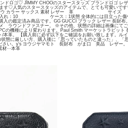
ロゴ♡ JIMMY CHOOのスタースタッズ ブランドロゴ レザ
わかります♡人気のスタースタッズのアイテムで、とても可愛いで
OO ジミーチュウ カラー サックス 素材 レザー
0 ケース：1状態 全体的には目立った傷や汚れも
入の鑑定済み商品です。GG GUCCI ブラック レザー 長財
プリメ ラウンドファスナー。 ※その他、状態の詳細は画像にてご
の機種により変わります。Paul Smith マーケットラビット
/本革。 【購入前に必ず以下をご確認をお願い致します。ルイヴ
品の状態に厳しい方、購入後に「思っていたものと違った」、「
さい。y's ヨウジヤマモト 長財布 がま口 美品 レザ
。素材···本革