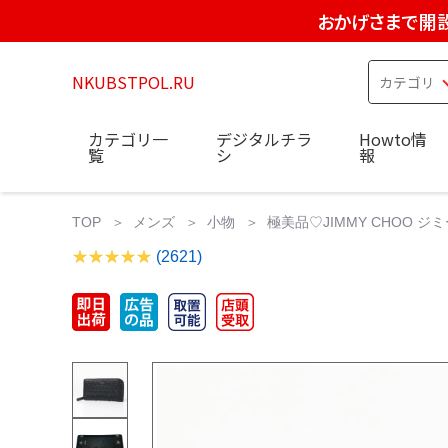
おかげさまで開設
NKUBSTPOL.RU
カテゴリ一
デジタルチラ
Howto情
覧
シ
報
TOP
メンズ
小物
極美品♡JIMMY CHOO ジ
(2621)