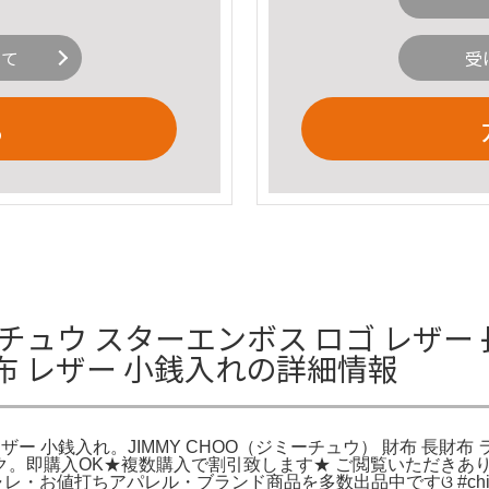
いて
受
る
ミーチュウ スターエンボス ロゴ レザー 
財布 レザー 小銭入れの詳細情報
 レザー 小銭入れ。JIMMY CHOO（ジミーチュウ） 財布 長財布
ク。即購入OK★複数購入で割引致します★ ご閲覧いただきあり
レ・お値打ちアパレル・ブランド商品を多数出品中ですଓ #chihi