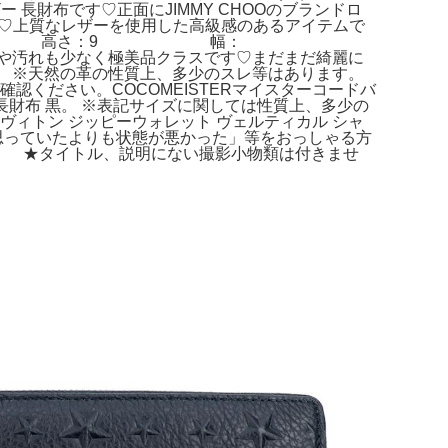
ー 長財布です♡正面にJIMMY CHOOのブランドロ
す♡上質なレザーを使用した高級感のあるアイテムで
 革 サイズ 高さ：9 幅：
少なく極美品クラスです♡まだまだ綺麗に
布。 ※天然の革の性質上、多少のスレ等はあります。
確認ください。COCOMEISTERマイスターコードバ
 長財布 黒。 ※表記サイズに関しては性質上、多少の
ィトン ジッピーウォレット ヴェルティカル シャ
思っていたよりも状態が悪かった」等をおっしゃる方
ー。 ★タイトル、説明にない撮影小物類は付きませ