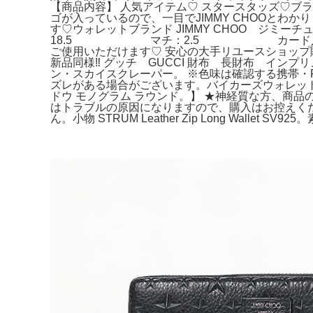
【商品内容】 人気アイテム♡ スタースタッズ♡ブランド
ゴが入っているので、一目でJIMMY CHOOと
す♡ウォレットブランド JIMMY CH
18.5 マチ：2.5 カード入れ：1
ご使用いただけます♡ 安心の大手リユースショップ購
新品同様‼️ グッチ GUCCI 財布 長財布 イン
ン・スカイスクレーパー。 ※色味は確認する携帯・PC
ズレがある場合がございます。バイカーズウォレット
ドウ モノグラム ラウンド。】 ★神経質な方、商
はトラブルの原因になりますので、購入はお控えくだ
ん。小物 STRUM Leather Zip Long Wallet SV925