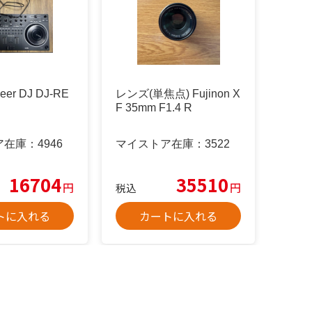
neer DJ DJ-RE
レンズ(単焦点) Fujinon X
F 35mm F1.4 R
ア在庫：
4946
マイストア在庫：
3522
16704
35510
円
円
税込
トに入れる
カートに入れる