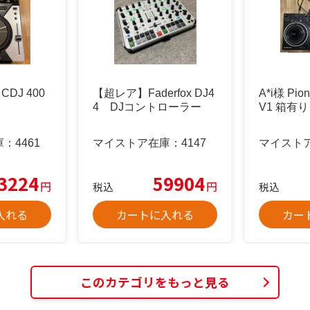
CDJ 400
【超レア】Faderfox DJ4
A*i様 Pio
4 DJコントローラー
V1 箱有り
庫：
4461
マイストア在庫：
4147
マイスト
3224
59904
円
円
税込
税込
入れる
カートに入れる
カー
このカテゴリをもっと見る