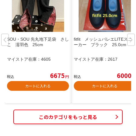
SOU・SOU 先丸地下足袋 さし
fitfit メッシュバレエLITEスニ
こ 濡羽色 25cm
ーカー ブラック 25.0cm
マイストア在庫：
4605
マイストア在庫：
2617
6675
6000
税込
円
税込
円
カートに入れる
カートに入れる
このカテゴリをもっと見る