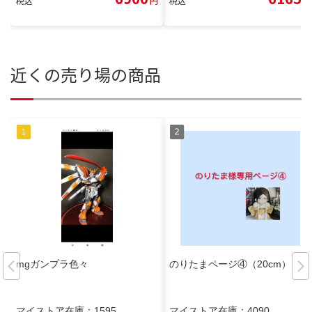
税込
円
税込
円
近くの売り場の商品
mgガンプラ色々
のりたまページ④（20cm）
マイストア在庫：
1595
マイストア在庫：
4090