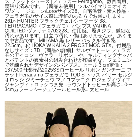
ス フラットシューズ |フェラガモ Ferragamo。数回着用、
裏張り済みです。【新品未使用】ツルバイマリコオイカ
ワ/メリージェーン/Loro/サイズ38。自宅保管・素人検品・
フェラガモのサイズ感に理解のある方でお願いします。
261○ HUNTER ブラックチェルシーブーツ 38。
FERRAGAMO（フェラガモ） パンプス VARINA
QUILTED ヴァリナ 0702228。使用感、履きジワ、微細な
汚れがあります。目立つ汚れ・傷はありませんが、あくま
で中古品です。MIHAMA 黒 レザー バックル付き靴
22.5cm。靴 HOKA W KAHA 2 FROST MOC GTX。付属品
なしサイズ：7D 【商品の詳細】サルヴァトーレ フェラガ
モのアイコン「ヴァラ・リボン」や、キルティングナッパ
とパテントの異素材の組み合わせが印象的な、フェミニン
で洗練されたデザインのパンプス。ヒール 3 cm定価：
137,500円現行品2025SSローヒール リボン ガンチーニ フ
ラットFerragamo フェラガモ TOD'S トッズ バリー セルジ
オロッシ ジミーチュウ マノロブラニク ロジェヴィヴィエ
ジャンヴィトロッシつま先...ラウンドトゥヒール高さ...0〜
3cmカラー...ベージュソールヒール形...太ヒール