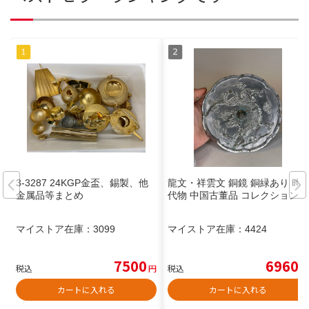
3-3287 24KGP金盃、錫製、他
龍文・祥雲文 銅鏡 銅緑あり 時
金属品等まとめ
代物 中国古董品 コレクション
マイストア在庫：
3099
マイストア在庫：
4424
7500
6960
税込
円
税込
円
カートに入れる
カートに入れる