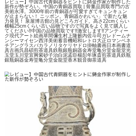
レビュー】中国古代青銅器をヒントに鋳金作家が制作した
新作が勢ぞろい。中国の青銅器買取 | 骨董品買取専門の古
美術永澤。3000年前の青銅器が可愛すぎてキュンキュン
が止まらない！ ニッポン。青銅器かわいい」で新たな魅
力発見！ 泉屋博古館の見どころガイド。高さ22cmくらい
横幅25cmくらい古い品物ですので写真をよく見て購入し
てください‼️中国の品物買取です‼️激安します‼️アンティー
ク現代アート絵画草間彌生村上隆籔内佐斗司ガレドームナ
ンシーマイセン西洋美術蓄音機昭和レトロ大正ロマンベネ
チアングラスバカラノリタケリヤドロ掛軸書画日本画書道
具古画呉昌碩煎茶道具鉄瓶銀瓶銅器金寿堂亀分堂金龍堂光
玉堂玉川堂宜興紫砂子治白泥孟臣楊彭年琢斎煎茶道具鉄瓶
銀瓶銅器金寿堂亀分堂金龍堂香木観音御茶道具