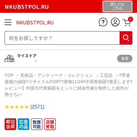
詳しくは
NKUBSTPOL.RU
こちら
0
NKUBSTPOL.RU
マイストア
変更
TOP
美術品・アンティーク・コレクション
工芸品
‼️早速
最後の値段‼️リサイクルFORT‼️唐物11/24‼️中国青銅器‼️激安します‼️
レビュー】中国古代青銅器をヒントに鋳金作家が制作した新作が
勢ぞろい
(2571)