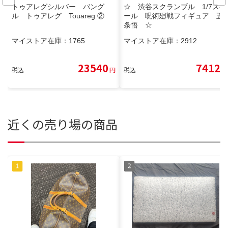
トゥアレグシルバー バング
☆ 渋谷スクランブル 1/7スケ
ル トゥアレグ Touareg ②
ール 呪術廻戦フィギュア 五
条悟 ☆
マイストア在庫：
1765
マイストア在庫：
2912
23540
7412
税込
円
税込
円
近くの売り場の商品