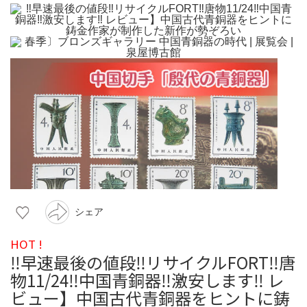
シェア
HOT !
‼️早速最後の値段‼️リサイクルFORT‼️唐
物11/24‼️中国青銅器‼️激安します‼️ レ
ビュー】中国古代青銅器をヒントに鋳