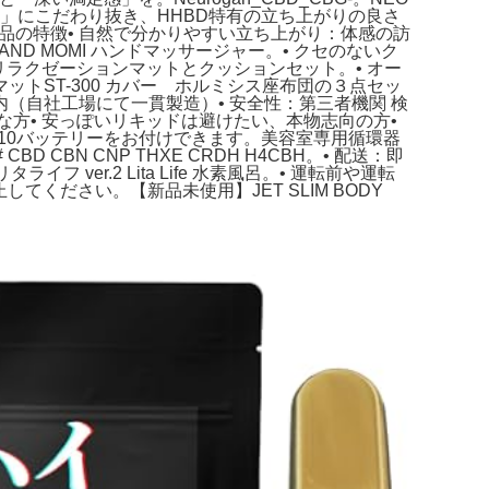
の質」にこだわり抜き、HHBD特有の立ち上がりの良さ
品の特徴• 自然で分かりやすい立ち上がり：体感の訪
ND MOMI ハンドマッサージャー。• クセのないク
リラクゼーションマットとクッションセット。• オー
トST-300 カバー ホルミシス座布団の３点セッ
：日本国内（自社工場にて一貫製造）• 安全性：第三者機関 検
手な方• 安っぽいリキッドは避けたい、本物志向の方•
510バッテリーをお付けできます。美容室専用循環器
BN CNP THXE CRDH H4CBH。• 配送：即
ver.2 Lita Life 水素風呂。• 運転前や運転
てください。【新品未使用】JET SLIM BODY