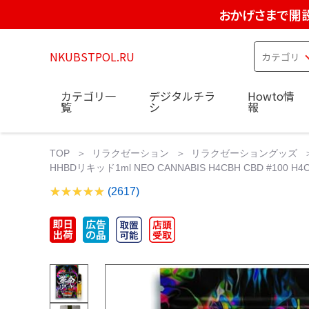
おかげさまで開設
NKUBSTPOL.RU
カテゴリ一
デジタルチラ
Howto情
覧
シ
報
TOP
リラクゼーション
リラクゼーショングッズ
HHBDリキッド1ml NEO CANNABIS H4CBH CBD #100 H
(2617)