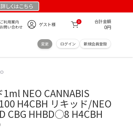
詳しくは
こちら
合計金額
ご利用案内
0
ゲスト様
0円
お問い合わせ
変更
ログイン
新規会員登録
EO
ml NEO CANNABIS
#100 H4CBH リキッド/NEO
BD CBG HHBD○8 H4CBH
O