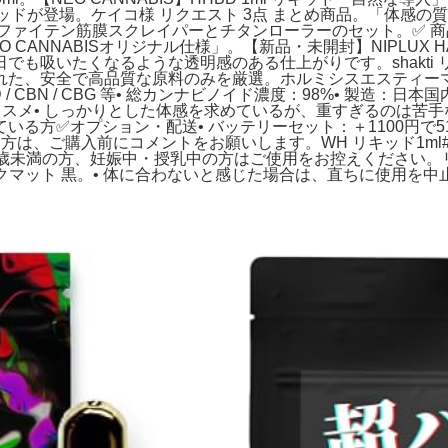
リキッドが登場。ケイコ様 リクエスト 3点 まとめ商品。「体感
ファイテン筋膜スクレイパーとチタンローラーのセット。✅ 商
ANNABISオリジナル仕様」。【新品・未開封】NIPLUX HA
も吸いたくなるような透明感のある仕上がりです。shakti 
た、安全で高品質な原料のみを厳選。ホルミシスエスティーマッ
D / CBN / CBG 等• 総カンナビノイド濃度：98%• 製造
にオススメ• しっかりとした体感を求めているが、重すぎるのは苦
いる方✅オプション・配送• バッテリーセット：＋1100円で
、ご購入前にコメントをお願いします。WH リキッド1ml# CBD C
0歳未満の方、妊娠中・授乳中の方はご使用をお控えください。リタライフ 
クマット 黒。• 体に合わないと感じた場合は、直ちに使用を中止し