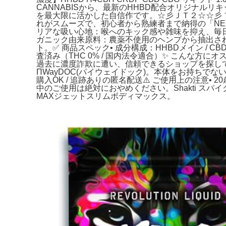
CANNABISから、最新のHHBD配合オリジナル
を最大限に活かした自信作です。☆彡ＪＴ２☆☆彡 
れがスムーズで、初心者から熟練者まで納得の「NEO C
リアな吸い心地：喉へのキック感や雑味を抑え、毎日で
ガニック由来原料：農薬不使用のヘンプから抽出され
ト。✅ 商品スペック• 成分構成：HHBDメイン / CB
査済み（THC 0% / 国内法令適合）✨ こんな方
過去に濃度詐欺に遭い、信頼できるショップを探して
ΠWayDOC(パイウェイドック)。本体をお持ちでない方は
購入OK / 追跡ありの匿名配送⚠️ ご使用上の注意• 2
中のご使用は絶対におやめください。Shakti スパイ
MAXジェットスリムボディマックス。