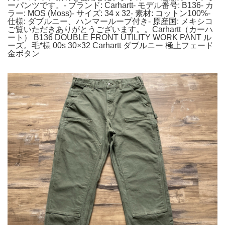
ーパンツです。- ブランド: Carhartt- モデル番号: B136- カ
ラー: MOS (Moss)- サイズ: 34 x 32- 素材: コットン100%-
仕様: ダブルニー、ハンマーループ付き- 原産国: メキシコ
ご覧いただきありがとうございます。。Carhartt（カーハ
ート） B136 DOUBLE FRONT UTILITY WORK PANT ル
ーズ。毛*様 00s 30×32 Carhartt ダブルニー 極上フェード
金ボタン