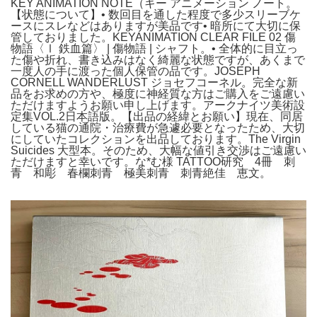
KEY ANIMATION NOTE（キー アニメーション ノート。
【状態について】• 数回目を通した程度で多少スリーブケ
ースにスレなどはありますが美品です• 暗所にて大切に保
管しておりました。KEYANIMATION CLEAR FILE 02 傷
物語〈Ⅰ 鉄血篇〉 | 傷物語 | シャフト。• 全体的に目立っ
た傷や折れ、書き込みはなく綺麗な状態ですが、あくまで
一度人の手に渡った個人保管の品です。JOSEPH
CORNELL WANDERLUST ジョセフコーネル。完全な新
品をお求めの方や、極度に神経質な方はご購入をご遠慮い
ただけますようお願い申し上げます。アークナイツ美術設
定集VOL.2日本語版。【出品の経緯とお願い】現在、同居
している猫の通院・治療費が急遽必要となったため、大切
にしていたコレクションを出品しております。The Virgin
Suicides 大型本。そのため、大幅な値引き交渉はご遠慮い
ただけますと幸いです。な*む様 TATTOO研究 4冊 刺
青 和彫 春欄刺青 極美刺青 刺青絶佳 恵文。