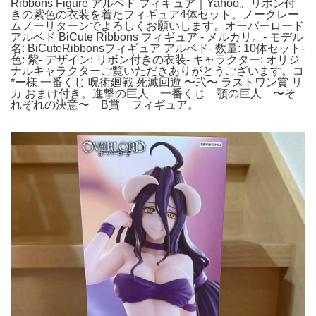
Ribbons Figure アルベド フィギュア｜Yahoo。リボン付
きの紫色の衣装を着たフィギュア4体セット。ノークレー
ムノーリターンでよろしくお願いします。オーバーロード
アルベド BiCute Ribbons フィギュア - メルカリ。- モデル
名: BiCuteRibbonsフィギュア アルベド- 数量: 10体セット-
色: 紫- デザイン: リボン付きの衣装- キャラクター: オリジ
ナルキャラクターご覧いただきありがとうございます。コ
*ー様 一番くじ 呪術廻戦 死滅回遊 〜弐〜 ラストワン賞 リ
カ おまけ付き。進撃の巨人 一番くじ 顎の巨人 〜そ
れぞれの決意〜 B賞 フィギュア。