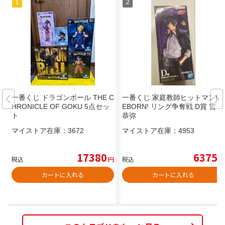
一番くじ ドラゴンボール THE C
一番くじ 家庭教師ヒットマンR
HRONICLE OF GOKU 5点セッ
EBORN! リング争奪戦 D賞 雲雀
ト
恭弥
マイストア在庫：
3672
マイストア在庫：
4953
17380
6375
税込
円
税込
円
カートに入れる
カートに入れる