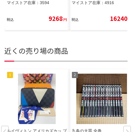
マイストア在庫：
3594
マイストア在庫：
4916
9268
16240
税込
円
税込
円
近くの売り場の商品
ルイヴィトン アメリカズカッ プ
九条の大罪 全巻