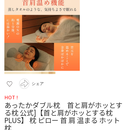
シェア
HOT !
あったかダブル枕 首と肩がホッとす
る枕 公式]【首と肩がホッとする枕
PLUS】 枕 ピロー 首 肩 温まる ホット
枕