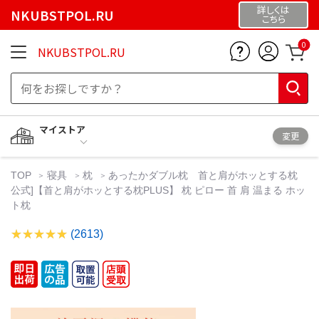
詳しくは
NKUBSTPOL.RU
こちら
0
NKUBSTPOL.RU
マイストア
変更
TOP
寝具
枕
あったかダブル枕 首と肩がホッとする枕
公式]【首と肩がホッとする枕PLUS】 枕 ピロー 首 肩 温まる ホッ
ト枕
(2613)