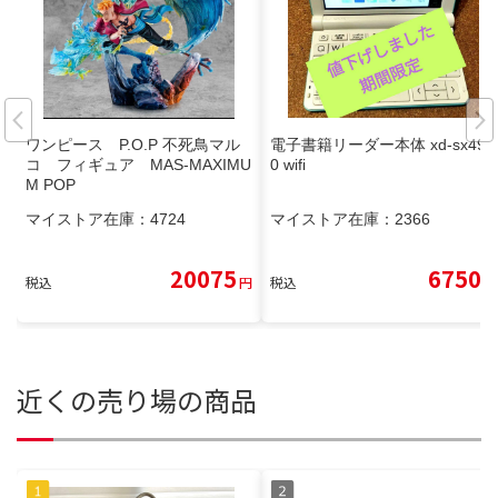
ワンピース P.O.P 不死鳥マル
電子書籍リーダー本体 xd-sx490
コ フィギュア MAS-MAXIMU
0 wifi
M POP
マイストア在庫：
4724
マイストア在庫：
2366
20075
6750
税込
円
税込
円
近くの売り場の商品