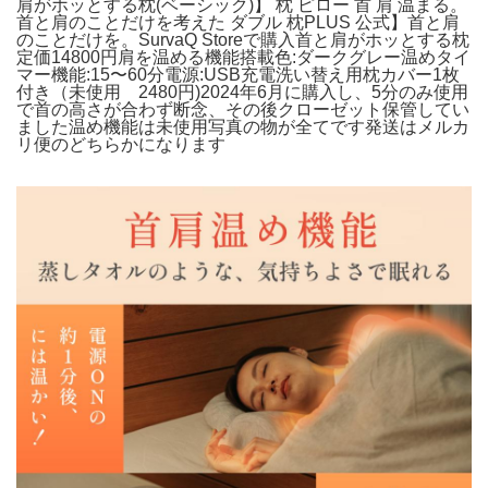
肩がホッとする枕(ベーシック)】 枕 ピロー 首 肩 温まる。
首と肩のことだけを考えた ダブル 枕PLUS 公式】首と肩
のことだけを。SurvaQ Storeで購入首と肩がホッとする枕
定価14800円肩を温める機能搭載色:ダークグレー温めタイ
マー機能:15〜60分電源:USB充電洗い替え用枕カバー1枚
付き（未使用 2480円)2024年6月に購入し、5分のみ使用
で首の高さが合わず断念、その後クローゼット保管してい
ました温め機能は未使用写真の物が全てです発送はメルカ
リ便のどちらかになります