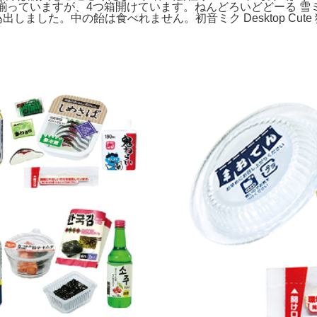
いますが、4つ箱開けています。ねんどろいどどーる 雪ミク 巡音ルカ
ました。中の飴は食べれません。初音ミク Desktop Cute 猫