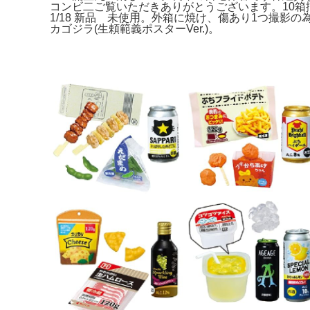
コンビ二ご覧いただきありがとうございます。10箱揃って
1/18 新品 未使用。外箱に焼け、傷あり1つ撮影の為出し
カゴジラ(生頼範義ポスターVer.)。