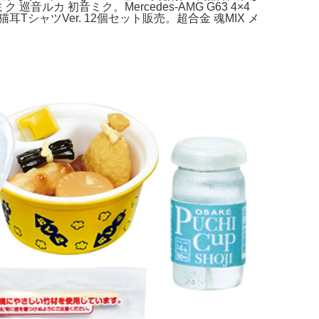
 初音ミク。Mercedes-AMG G63 4×4
耳TシャツVer. 12個セット販売。超合金 魂MIX メ