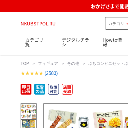
おかげさまで開設
NKUBSTPOL.RU
カテゴリ一
デジタルチラ
Howto情
覧
シ
報
TOP
フィギュア
その他
ぷちコンビニセットぷち
(2583)