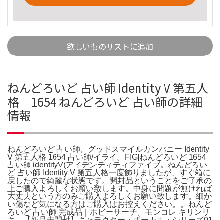
欲しいものリストに追加
ねんどろいど 占い師 Identity V 第五人
格 1654 ねんどろいど 占い師の詳細
情報
ねんどろいど 占い師。グッドスマイルカンパニー Identity
V 第五人格 1654 占い師/イライ。FIG]ねんどろいど 1654
占い師 identityV(アイデンティティファイブ。ねんどろい
ど 占い師 Identity V 第五人格一度飾りましたが、すぐ箱に
戻したので綺麗な状態です。開封品ということをご了承の
上ご購入よろしくお願い致します。中身に問題が無ければ
大丈夫という方のみご購入よろしくお願い致します。細か
い傷など気になる方はご購入はお控えください。。ねんど
ろいど 占い師 完成品｜ホビーサーチ。モンコレ キリンリ
キ。【新品未開封】キャラクター・ボーカル・シリーズ01