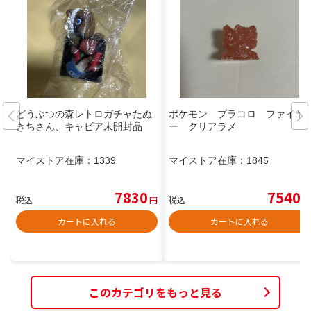
どうぶつの森レトロガチャたぬ
ポケモン プラコロ ファイヤ
きちさん、キャビア未開封品
ー クリアラメ
マイストア在庫：
1339
マイストア在庫：
1845
7830
7540
税込
円
税込
円
カートに入れる
カートに入れる
このカテゴリをもっと見る