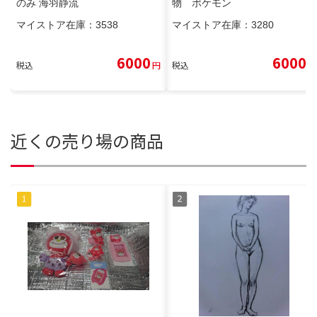
のみ 海羽静流
物 ポケモン
マイストア在庫：
3538
マイストア在庫：
3280
6000
6000
税込
円
税込
円
近くの売り場の商品