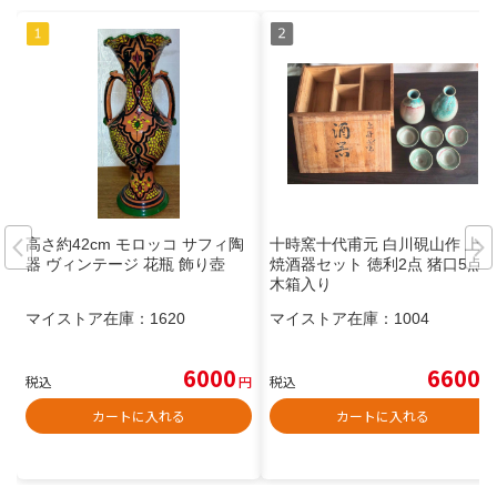
高さ約42cm モロッコ サフィ陶
十時窯十代甫元 白川硯山作 上野
器 ヴィンテージ 花瓶 飾り壺
焼酒器セット 徳利2点 猪口5点
木箱入り
マイストア在庫：
1620
マイストア在庫：
1004
6000
6600
税込
円
税込
円
カートに入れる
カートに入れる