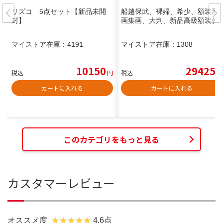
リズコ 5点セット【新品未開
船越保武、裸婦、希少、額装用
封】
画集画、大判、新品高級額装付
マイストア在庫：
4191
マイストア在庫：
1308
10150
29425
税込
円
税込
円
カートに入れる
カートに入れる
このカテゴリをもっと見る
カスタマーレビュー
オススメ度
4.6点