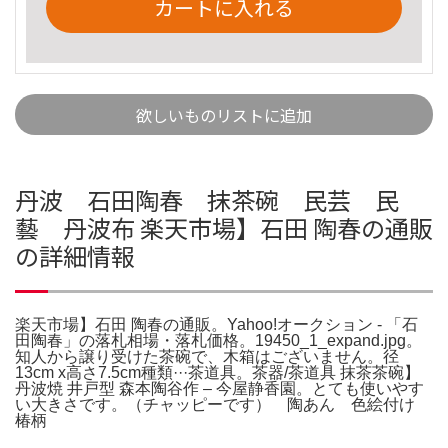
カートに入れる
欲しいものリストに追加
丹波 石田陶春 抹茶碗 民芸 民
藝 丹波布 楽天市場】石田 陶春の通販
の詳細情報
楽天市場】石田 陶春の通販。Yahoo!オークション - 「石
田陶春」の落札相場・落札価格。19450_1_expand.jpg。
知人から譲り受けた茶碗で、木箱はございません。径
13cm x高さ7.5cm種類···茶道具。茶器/茶道具 抹茶茶碗】
丹波焼 井戸型 森本陶谷作 – 今屋静香園。とても使いやす
い大きさです。（チャッピーです） 陶あん 色絵付け
椿柄