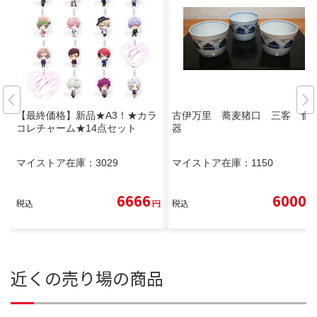
【最終価格】新品★A3！★カラ
古伊万里 蕎麦猪口 三客 食
コレチャーム★14点セット
器
マイストア在庫：
3029
マイストア在庫：
1150
6666
6000
税込
円
税込
円
近くの売り場の商品