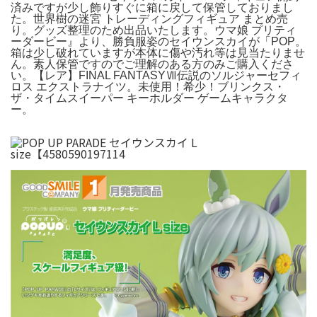
済みですが少し飾りすぐに箱に戻して保管しておりまし
た。世界樹の迷宮 トレーディングフィギュア まとめ売
り。グッズ整理のため出品いたします。ウマ娘 プリティ
ーダービー』より、勝負服姿のセイウンスカイが「POP。
箱は少し破れていますが本体に傷や汚れ等は見当たりませ
ん。素人保管ですのでご理解のある方のみご購入くださ
い。【レア】FINAL FANTASYⅦ伝説のソルジャーセフィ
ロス エクストラナイツ。未使用！希少！ブリンクス・
ザ・タイムスイーパー キーホルダー ゲームキャラクタ
ー。