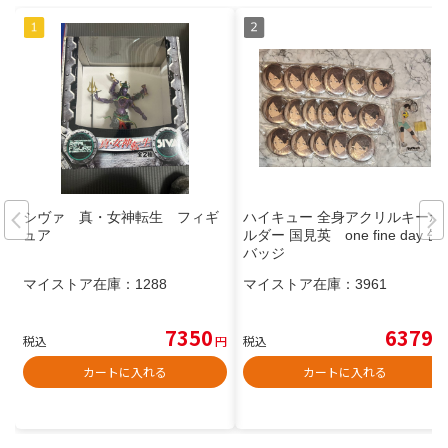
シヴァ 真・女神転生 フィギ
ハイキュー 全身アクリルキーホ
ュア
ルダー 国見英 one fine day 缶
バッジ
マイストア在庫：
1288
マイストア在庫：
3961
7350
6379
税込
円
税込
円
カートに入れる
カートに入れる