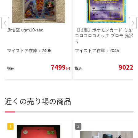
孫悟空 ugm10-sec
【旧裏】ポケモンカード ミュウ
コロコロコミック プロモ 光沢あ
り
マイストア在庫：
2405
マイストア在庫：
2045
7499
9022
税込
円
税込
円
近くの売り場の商品