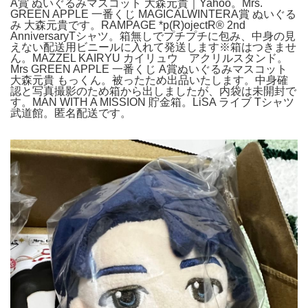
A賞 ぬいぐるみマスコット 大森元貴｜Yahoo。Mrs.
GREEN APPLE 一番くじ MAGICALWINTERA賞 ぬいぐる
み 大森元貴です。RAMPAGE *p(R)ojectR® 2nd
AnniversaryTシャツ。箱無しでプチプチに包み、中身の見
えない配送用ビニールに入れて発送します※箱はつきませ
ん。MAZZEL KAIRYU カイリュウ アクリルスタンド。
Mrs GREEN APPLE 一番くじ A賞ぬいぐるみマスコット
大森元貴 もっくん。被ったため出品いたします。中身確
認と写真撮影のため箱から出しましたが、内袋は未開封で
す。MAN WITH A MISSION 貯金箱。LiSA ライブ Tシャツ
武道館。匿名配送です。