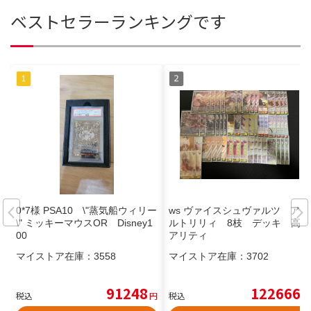
ベストセラーランキングです
0*7様 PSA10 \"蒸気船ウィリー
ws ヴァイスシュヴァルツ アサ
\" ミッキーマウスOR Disney1
ルトリリィ 8枝 デッキ 高レ
00
アリティ
マイストア在庫：
3558
マイストア在庫：
3702
91248
122666
税込
円
税込
円