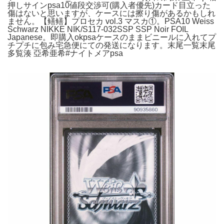
押しサインpsa10値段交渉可(購入者優先)カード目立った
傷はないと思いますが、ケースには擦り傷があるかもしれ
ません。【鳝鳝】プロセカ vol.3 マスカ①。PSA10 Weiss
Schwarz NIKKE NIK/S117-032SSP SSP Noir FOIL
Japanese。即購入okpsaケースのままビニールに入れてプ
チプチに包み宅急便にての発送になります。末尾一覧末尾
多覧湊 亞希亜希#ナイトメアpsa