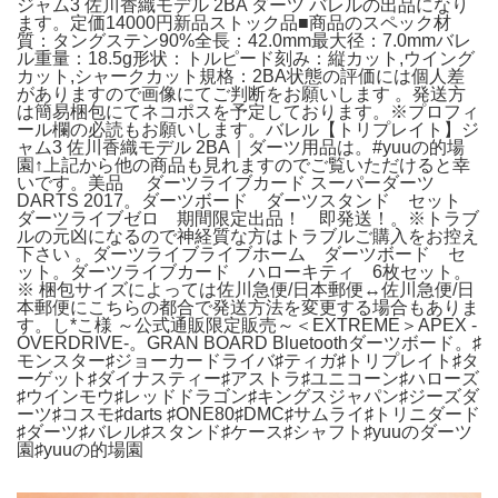
ジャム3 佐川香織モデル 2BA ダーツ バレルの出品になり
ます。定価14000円新品ストック品■商品のスペック材
質：タングステン90%全長：42.0mm最大径：7.0mmバレ
ル重量：18.5g形状：トルピード刻み：縦カット,ウイング
カット,シャークカット規格：2BA状態の評価には個人差
がありますので画像にてご判断をお願いします 。発送方
は簡易梱包にてネコポスを予定しております。※プロフィ
ール欄の必読もお願いします。バレル【トリプレイト】ジ
ャム3 佐川香織モデル 2BA｜ダーツ用品は。#yuuの的場
園↑上記から他の商品も見れますのでご覧いただけると幸
いです。美品 ダーツライブカード スーパーダーツ
DARTS 2017。ダーツボード ダーツスタンド セット
ダーツライブゼロ 期間限定出品！ 即発送！。※トラブ
ルの元凶になるので神経質な方はトラブルご購入をお控え
下さい 。ダーツライブライブホーム ダーツボード セ
ット。ダーツライブカード ハローキティ 6枚セット。
※ 梱包サイズによっては佐川急便/日本郵便↔︎佐川急便/日
本郵便にこちらの都合で発送方法を変更する場合もありま
す。し*こ様 ～公式通販限定販売～＜EXTREME＞APEX -
OVERDRIVE-。GRAN BOARD Bluetoothダーツボード。♯
モンスター♯ジョーカードライバ♯ティガ♯トリプレイト♯タ
ーゲット♯ダイナスティー♯アストラ♯ユニコーン♯ハローズ
♯ウインモウ♯レッドドラゴン♯キングスジャパン♯ジーズダ
ーツ♯コスモ♯darts ♯ONE80♯DMC♯サムライ♯トリニダード
♯ダーツ♯バレル♯スタンド♯ケース♯シャフト♯yuuのダーツ
園♯yuuの的場園