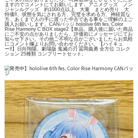
ますのでコメントにてお願いします。アニメグッズ ノン
ジャンルグッズ 約1000点以上 大量 まとめ売り 大
特価‼︎。状態を気にされる方、完璧を求める方、神経質な
方、あくまで人の手に渡った中古である事をご理解の上ご
購入お願いします。CANバッジ hololive 6th fes. Color
Rise Harmony C BOX stage2【単品。購入後に届いた商品
にご不安の点がありましたら、評価前にメッセージにてお
知らせ下さい。その他ご不明な点がございましたらお気軽
にコメント欄よりお問い合わせください。【ハイキュ
ー!!】日向翔陽。劇場版 鬼滅の刃 冨岡義勇 全方位 コレク
ション 25種類 コンプリートセット。