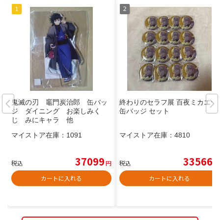
鬼滅の刃 竈門炭治郎 缶バッ
終わりのセラフ展 百夜ミカエラ
ジ ダイニング お楽しみく
缶バッジ セット
じ みにキャラ 他
マイストア在庫：
1091
マイストア在庫：
4810
37099
33566
税込
円
税込
円
カートに入れる
カートに入れる