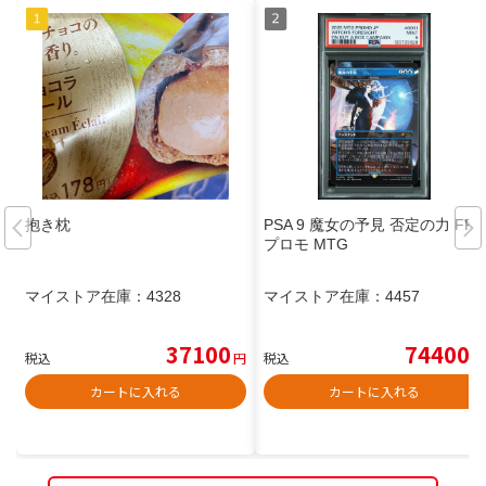
抱き枕
PSA 9 魔女の予見 否定の力 FF
プロモ MTG
マイストア在庫：
4328
マイストア在庫：
4457
37100
74400
税込
円
税込
円
カートに入れる
カートに入れる