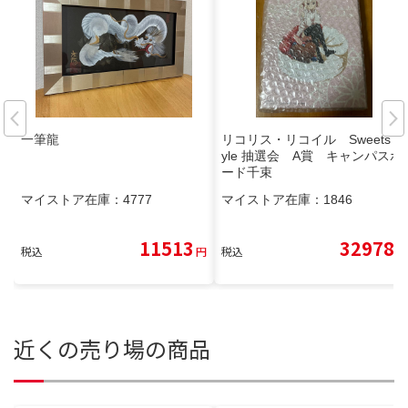
一筆龍
リコリス・リコイル Sweets St
yle 抽選会 A賞 キャンパスボ
ード千束
マイストア在庫：
4777
マイストア在庫：
1846
11513
32978
税込
円
税込
円
近くの売り場の商品