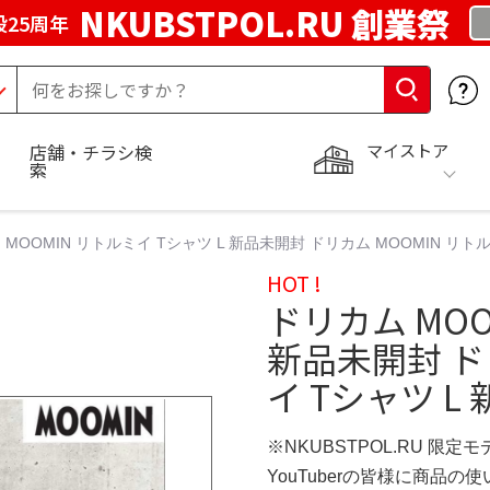
NKUBSTPOL.RU 創業祭
25周年
マイストア
店舗・チラシ検
索
MOOMIN リトルミイ Tシャツ L 新品未開封 ドリカム MOOMIN リト
HOT !
ドリカム MOO
新品未開封 ド
イ Tシャツ L
※NKUBSTPOL.RU 限定モ
YouTuberの皆様に商品