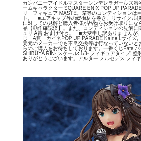
カンパニーアイドルマスターシンデレラガールズ渋谷
ームキャラクター SQUARE ENIX POP UP 
リ フィギュア MASTE。箱等のコンディションは画
ト。 ■エアキャプ等の緩衝材を巻き、リサイクル段
に対しての見解と購入者様が品物をお受け取りになられ
品【動作確認済】。また、コンディションの見解に関し
ュリ A賞 おまけ付き。 ■大変申し訳ありません
じ A賞 カイネPOP UP PARADE Kain
売元のメーカーでも不良交換等は行なっていないとお考
らのご購入をお待ちしております。一番くじFate バーサ
SHIBUYA RIN- スケール: 1/8- フィギュア
ありがとうございます。アルター メルセデス フィ