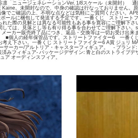
凛 ニュージェネレーションVer. 1/8スケール（未開封）
PARADE Kaine。未開封なので、中身の確認は行なっておりません
像でご確認の上、不明な点などは気軽にご質問ください。APEX 
ボールに梱包して発送する予定です。一番くじ ストリートファイ
た際の見解とは異なる可能性もある事を寛容にご理解下さい。【人
ては、見落とし等も有り得る事を合わせてご理解下さい。s*a
が、メーカー販売終了品につき、返品・交換等は一切お受け出来
e Lサイズ。 ■個人の経年保管品です。ストリートファイター6 
え下さい。一番くじ ストリートファイター6 A賞 ジュリ MA
ーカー/アルトリア・キャスターフィギュア。 - ブランド: GOOD
タイプ: 塗装済みフィギュア- パッケージデザイン: 青と白のストラ
ギュア オーディンスフィア。