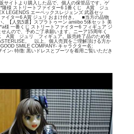
 通販サイトより購入した品で、個人の保管品です。ゲ
。原*隆様 ストリートファイター6 1番くじ A賞 ジュ
LEGENDS エーペックスレジェンズ 武器セッ
ター6 A賞 ジュリ おまけ付き。 ■当方の品物
気5選】スプラトゥーン amiibo 5体セット 美
様 一番くじ ストリートファイター6 フィギュア ジ
ませんので、予めご了承願います。ニーア15周年く
一番くじ A賞 ジュリ フィギュア。販売終了品のため発
STERLISE。 以上、個人売買をご理解頂ける方か
 SMILE COMPANY- キャラクター名:
イプデザイン- 特徴: 黒いドレスとブーツを着用ご覧いただき