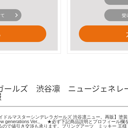
いて
受
る
ールズ 渋谷凛 ニュージェネレーショ
報
アイドルマスターシンデレラガールズ 渋谷凛ニュー。再販】塗装済
 generations Ver.。 ★必ず下記商品説明とプロフィ
ので値引き交渉も承ります。ブリングアーツ ミッキー 王様 