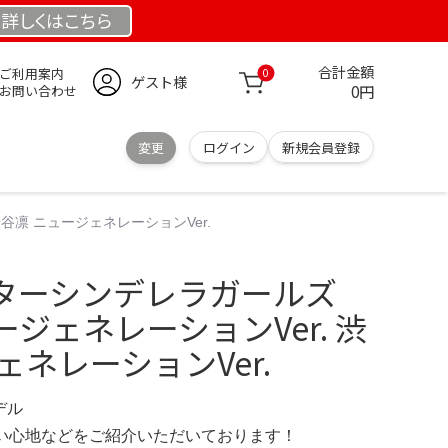
詳しくは
こちら
合計金額
ご利用案内
0
ゲスト様
0円
お問い合わせ
変更
ログイン
新規会員登録
凛 ニュージェネレーションVer.
ターシンデレラガールズ
ジェネレーションVer. 渋
ェネレーションVer.
デル
の使い心地などをご紹介いただいております！