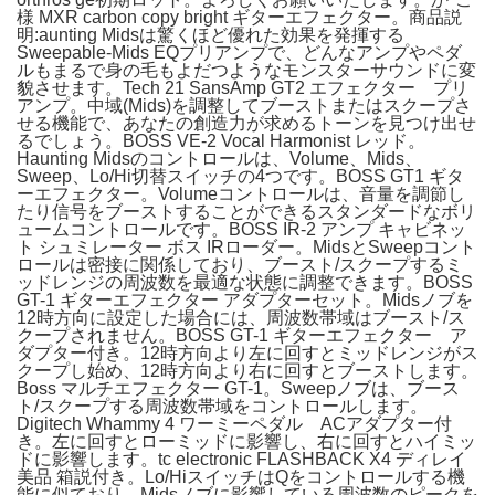
様 MXR carbon copy bright ギターエフェクター。商品説
明:aunting Midsは驚くほど優れた効果を発揮する
Sweepable-Mids EQプリアンプで、どんなアンプやペダ
ルもまるで身の毛もよだつようなモンスターサウンドに変
貌させます。Tech 21 SansAmp GT2 エフェクター プリ
アンプ。中域(Mids)を調整してブーストまたはスクープさ
せる機能で、あなたの創造力が求めるトーンを見つけ出せ
るでしょう。BOSS VE-2 Vocal Harmonist レッド。
Haunting Midsのコントロールは、Volume、Mids、
Sweep、Lo/Hi切替スイッチの4つです。BOSS GT1 ギタ
ーエフェクター。Volumeコントロールは、音量を調節し
たり信号をブーストすることができるスタンダードなボリ
ュームコントロールです。BOSS IR-2 アンプ キャビネッ
ト シュミレーター ボス IRローダー。MidsとSweepコント
ロールは密接に関係しており、ブースト/スクープするミ
ッドレンジの周波数を最適な状態に調整できます。BOSS
GT-1 ギターエフェクター アダプターセット。Midsノブを
12時方向に設定した場合には、周波数帯域はブースト/ス
クープされません。BOSS GT-1 ギターエフェクター ア
ダプター付き。12時方向より左に回すとミッドレンジがス
クープし始め、12時方向より右に回すとブーストします。
Boss マルチエフェクター GT-1。Sweepノブは、ブース
ト/スクープする周波数帯域をコントロールします。
Digitech Whammy 4 ワーミーペダル ACアダプター付
き。左に回すとローミッドに影響し、右に回すとハイミッ
ドに影響します。tc electronic FLASHBACK X4 ディレイ
美品 箱説付き。Lo/HiスイッチはQをコントロールする機
能に似ており、Midsノブに影響している周波数のピークを