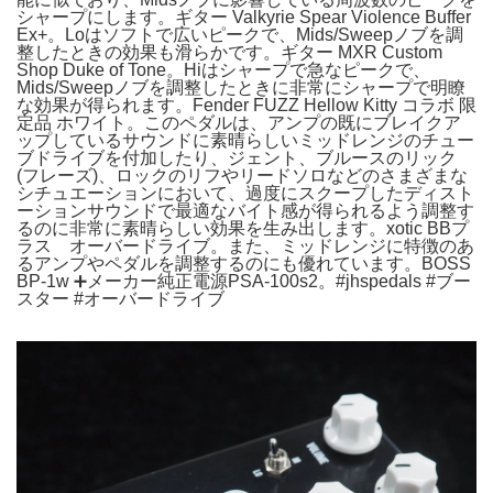
シャープにします。ギター Valkyrie Spear Violence Buffer
Ex+。Loはソフトで広いピークで、Mids/Sweepノブを調
整したときの効果も滑らかです。ギター MXR Custom
Shop Duke of Tone。Hiはシャープで急なピークで、
Mids/Sweepノブを調整したときに非常にシャープで明瞭
な効果が得られます。Fender FUZZ Hellow Kitty コラボ 限
定品 ホワイト。このペダルは、アンプの既にブレイクア
ップしているサウンドに素晴らしいミッドレンジのチュー
ブドライブを付加したり、ジェント、ブルースのリック
(フレーズ)、ロックのリフやリードソロなどのさまざまな
シチュエーションにおいて、過度にスクープしたディスト
ーションサウンドで最適なバイト感が得られるよう調整す
るのに非常に素晴らしい効果を生み出します。xotic BBプ
ラス オーバードライブ。また、ミッドレンジに特徴のあ
るアンプやペダルを調整するのにも優れています。BOSS
BP-1w ➕メーカー純正電源PSA-100s2。#jhspedals #ブー
スター #オーバードライブ