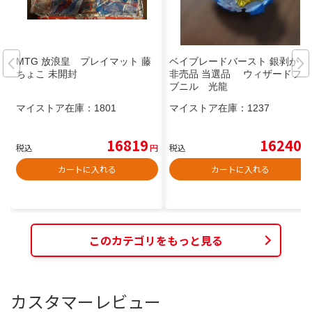
MTG 放浪皇 プレイマット 藤
ベイブレードバースト 銀剥がし
ちょこ 未開封
非売品 当選品 ウィザードファ
ブニル 光龍
マイストア在庫：
1801
マイストア在庫：
1237
16819
16240
税込
円
税込
円
カートに入れる
カートに入れる
このカテゴリをもっと見る
カスタマーレビュー