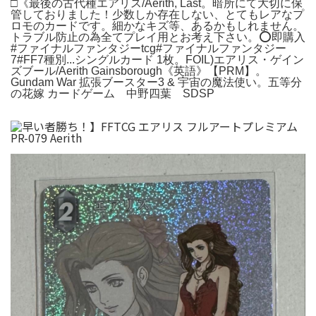
□《最後の古代種エアリス/Aerith, Last。暗所にて大切に保
管しておりました！少数しか存在しない、とてもレアなプ
ロモのカードです。細かなキズ等、あるかもしれません。
トラブル防止の為全てプレイ用とお考え下さい。⭕️即購入
#ファイナルファンタジーtcg#ファイナルファンタジー
7#FF7種別...シングルカード 1枚。FOIL)エアリス・ゲイン
ズブール/Aerith Gainsborough《英語》【PRM】。
Gundam War 拡張ブースター3 & 宇宙の魔法使い。五等分
の花嫁 カードゲーム 中野四葉 SDSP