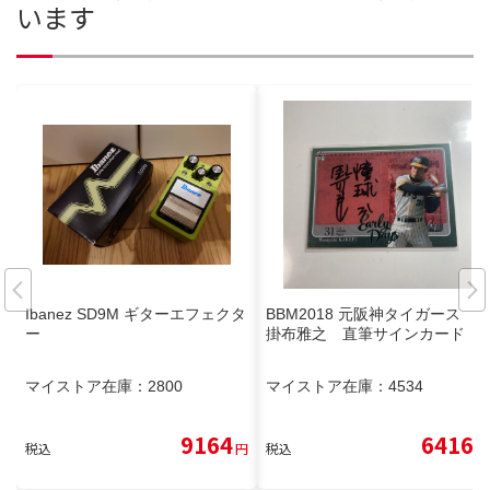
います
Ibanez SD9M ギターエフェクタ
BBM2018 元阪神タイガース
ー
掛布雅之 直筆サインカード
マイストア在庫：
2800
マイストア在庫：
4534
9164
6416
税込
円
税込
円