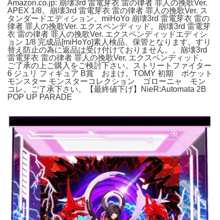
Amazon.co.jp: 崩壊3rd 雷電芽衣 雷の律者 罪人の挽歌Ver.
APEX 1/8。崩壊3rd 雷電芽衣 雷の律者 罪人の挽歌Ver. ス
タンダードエディション。miHoYo 崩壊3rd 雷電芽衣 雷の
律者 罪人の挽歌Ver. エクスペンディッド。崩壊3rd 雷電芽
衣 雷の律者 罪人の挽歌Ver. エクスペンディッドエディシ
ョン 1/8 完成品[miHoYo]素人検品、保管となります。すり
替え防止の為に返品は受け付けておりません。。崩壊3rd
雷電芽衣 雷の律者 罪人の挽歌Ver. エクスペンディッド。
ご了承の上ご購入をご検討下さい。ストリートファイター
6 ジュリ フィギュア B賞 おまけ。TOMY 初期 ポケット
モンスター モンスターコレクション ゴローニャ モン
コレ。ご了承下さい。【最終値下げ】NieR:Automata 2B
POP UP PARADE