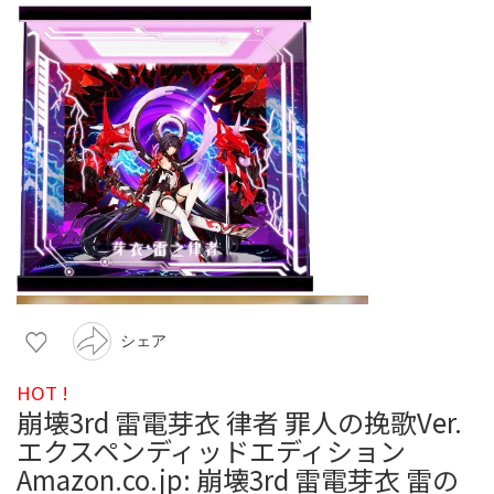
シェア
HOT !
崩壊3rd 雷電芽衣 律者 罪人の挽歌Ver.
エクスペンディッドエディション
Amazon.co.jp: 崩壊3rd 雷電芽衣 雷の