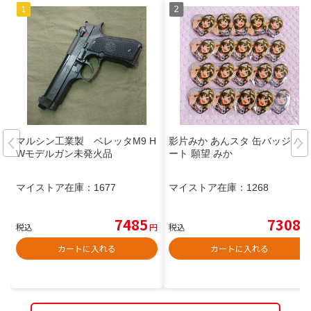
マルシン工業製 ベレッタM9 H
影片みか あんスタ 缶バッジ ハ
Wモデルガン未発火品
ート 願望 みか
マイストア在庫：
1677
マイストア在庫：
1268
7485
7308
税込
円
税込
円
カートに入れる
カートに入れる