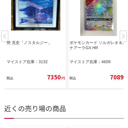
勢 克史「ノスタルジー」
ポケモンカード ソルガレオ＆ル
ナアーラGX HR
マイストア在庫：
3132
マイストア在庫：
4609
7350
7089
税込
円
税込
円
近くの売り場の商品