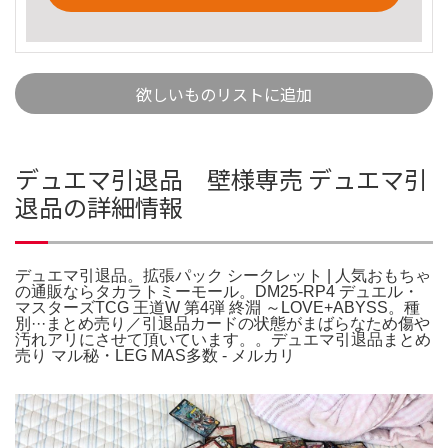
欲しいものリストに追加
デュエマ引退品 壁様専売 デュエマ引
退品の詳細情報
デュエマ引退品。拡張パック シークレット | 人気おもちゃ
の通販ならタカラトミーモール。DM25-RP4 デュエル・
マスターズTCG 王道W 第4弾 終淵 ～LOVE+ABYSS。種
別···まとめ売り／引退品カードの状態がまばらなため傷や
汚れアリにさせて頂いています。。デュエマ引退品まとめ
売り マル秘・LEG MAS多数 - メルカリ