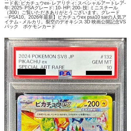
ード名: ピカチュウex- レアリティ: スペシャルアートレア-
年: 2025- PSAグレード: 10- HP: 200- 技: ミニスチール
（300）ご覧いただきありがとうございます。グレード
···PSA10。2026年最新】ピカチュウex psa10 sarの人気ア
イテム - メルカリ。裂空のデオキシス 3D 映画公開記念VS
パック ポケモンカード