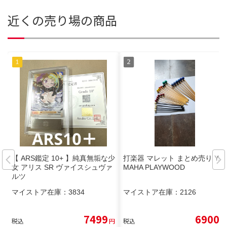
近くの売り場の商品
【 ARS鑑定 10+ 】純真無垢な少
打楽器 マレット まとめ売り YA
女 アリス SR ヴァイスシュヴァ
MAHA PLAYWOOD
ルツ
マイストア在庫：
3834
マイストア在庫：
2126
7499
6900
税込
円
税込
円