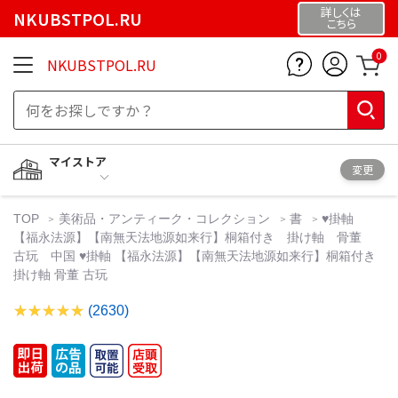
詳しくは
NKUBSTPOL.RU
こちら
0
NKUBSTPOL.RU
マイストア
変更
TOP
美術品・アンティーク・コレクション
書
♥掛軸
【福永法源】【南無天法地源如来行】桐箱付き 掛け軸 骨董
古玩 中国 ♥掛軸 【福永法源】【南無天法地源如来行】桐箱付き
掛け軸 骨董 古玩
(2630)