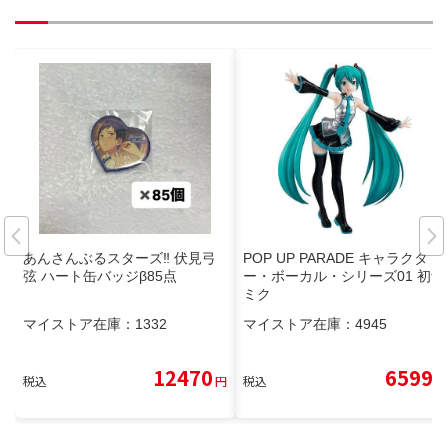
あんさんぶるスターズ‼︎ 伏見弓
POP UP PARADE キャラクタ
弦 ハート缶バッジβ85点
ー・ボーカル・シリーズ01 初音
ミク
マイストア在庫：
1332
マイストア在庫：
4945
12470
6599
税込
円
税込
円