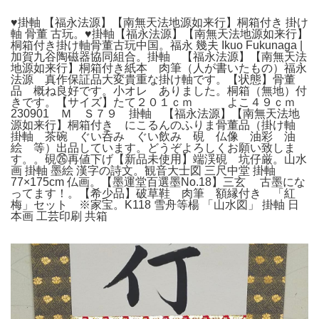
♥掛軸 【福永法源】【南無天法地源如来行】桐箱付き 掛け
軸 骨董 古玩。♥掛軸【福永法源】【南無天法地源如来行】
桐箱付き掛け軸骨董古玩中国。福永 幾夫 Ikuo Fukunaga |
加賀九谷陶磁器協同組合。掛軸 【福永法源】【南無天法
地源如来行】桐箱付き紙本 肉筆（人が書いたもの）福永
法源 真作保証品大変貴重な掛け軸です。【状態】骨董
品 概ね良好です。小オレ ありました。桐箱（無地）付
きです。【サイズ】たて２０１ｃｍ よこ４９ｃｍ
230901 Ｍ Ｓ７９ 掛軸 【福永法源】【南無天法地
源如来行】桐箱付き にこるんのふりま骨董品（掛け軸
掛軸 茶碗 ぐい呑み ぐい飲み 硯 仏像 油彩 油
絵 等）出品しています。どうぞよろしくお願い致しま
す。。硯㉖再値下げ【新品未使用】端渓硯 坑仔厳。山水
画 掛軸 墨絵 漢字の詩文。観音大士図 三尺中堂 掛軸
77×175cm 仏画。【墨運堂百選墨No.18】三玄 古墨にな
ってます！。【希少品】破草鞋 肉筆 額縁付き 「紅
梅」セット ※家宝。K118 雪舟等楊 「山水図」 掛軸 日
本画 工芸印刷 共箱