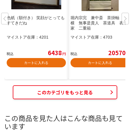
色紙（額付き） 笑顔がとっても
堀内宗完 兼中斎 茶掛軸
すてきだね
横 無事是貴人 茶道具 表千
家 二重箱
マイストア在庫：
4201
マイストア在庫：
4703
6438
20570
税込
円
税込
円
カートに入れる
カートに入れる
このカテゴリをもっと見る
この商品を見た人はこんな商品も見て
います