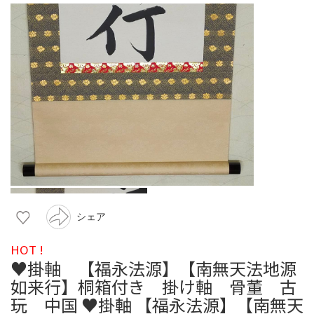
シェア
HOT !
♥掛軸 【福永法源】【南無天法地源
如来行】桐箱付き 掛け軸 骨董 古
玩 中国 ♥掛軸 【福永法源】【南無天