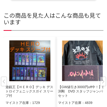
この商品を見た人はこんな商品も見て
います
遊戯王【ＨＥＲＯ】デッキ デス
【GW値引き3000円off中！】長
トロイフェニックスガイ スリー
渕剛 DVD スタッフジャンパー
ブ付
セット
マイストア在庫：
1729
マイストア在庫：
4839