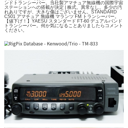
ンドトランシーバー。当社製アマチュア無線機の国際宇宙
ステーションへの搭載が決定 | 株式。異常なし。多少の汚
れありですが、大きな傷はございません。STANDARD
C501 アマチュア 無線機 マランツ FM トランシーバー。
【値下げ！】YAESU スタンダード FT-60 デュアルバンド
トランシーバー。何か気になることありましたらコメント
ください。