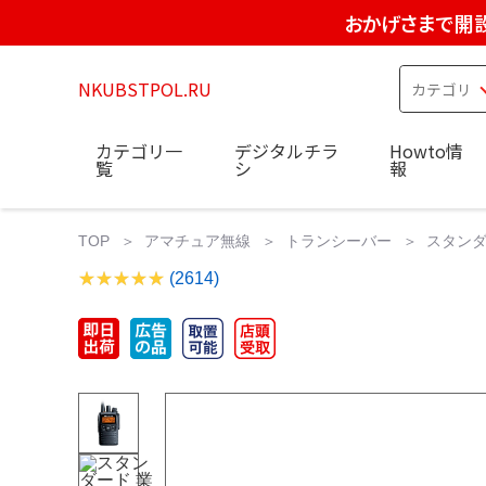
おかげさまで開設
NKUBSTPOL.RU
カテゴリ一
デジタルチラ
Howto情
覧
シ
報
TOP
アマチュア無線
トランシーバー
スタンダ
(2614)