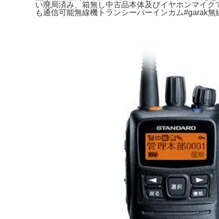
い廃局済み、箱無し中古品本体及びイヤホンマイク
も通信可能無線機トランシーバーインカム#garak無