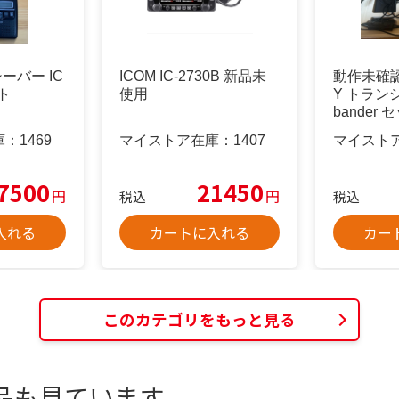
シーバー IC
ICOM IC-2730B 新品未
動作未確認
ット
使用
Y トランシ
bander 
庫：
1469
マイストア在庫：
1407
マイスト
7500
21450
円
円
税込
税込
入れる
カートに入れる
カー
このカテゴリをもっと見る
品も見ています