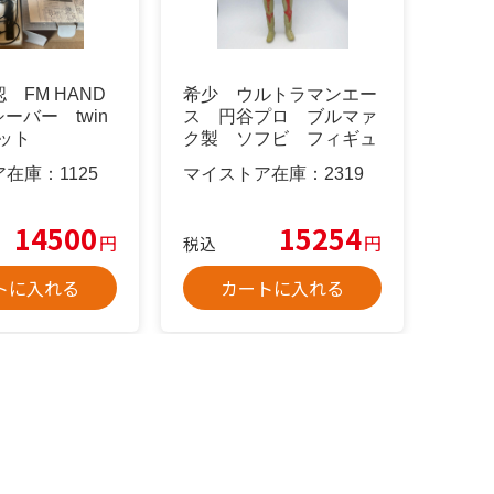
 FM HAND
希少 ウルトラマンエー
ーバー twin
ス 円谷プロ ブルマァ
セット
ク製 ソフビ フィギュ
ア 年代物
ア在庫：
1125
マイストア在庫：
2319
14500
15254
円
円
税込
トに入れる
カートに入れる