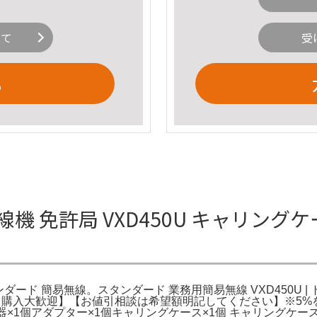
いて
受
る
 免許局 VXD450U キャリングケー
スタンダード 簡易無線。スタンダード 業務用簡易無線 VXD450U 
言・即購入大歓迎】【お値引相談は希望額明記してください】※5%
充電器×1個アダプター×1個キャリングケース×1個 キャリング