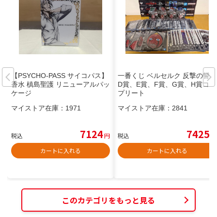
【PSYCHO-PASS サイコパス】
一番くじ ベルセルク 反撃の誓い
香水 槙島聖護 リニューアルパッ
D賞、E賞、F賞、G賞、H賞コン
ケージ
プリート
マイストア在庫：
1971
マイストア在庫：
2841
7124
7425
税込
円
税込
円
カートに入れる
カートに入れる
このカテゴリをもっと見る