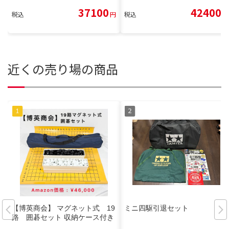
37100
42400
税込
円
税込
円
近くの売り場の商品
【博英商会】 マグネット式 19
ミニ四駆引退セット
路 囲碁セット 収納ケース付き