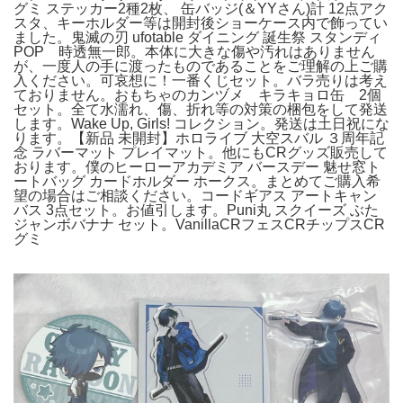
グミ ステッカー2種2枚、 缶バッジ(＆YYさん)計 12点アク
スタ、キーホルダー等は開封後ショーケース内で飾ってい
ました。鬼滅の刃 ufotable ダイニング 誕生祭 スタンディ
POP 時透無一郎。本体に大きな傷や汚れはありません
が、一度人の手に渡ったものであることをご理解の上ご購
入ください。可哀想に！一番くじセット。バラ売りは考え
ておりません。おもちゃのカンヅメ キラキョロ缶 2個
セット。全て水濡れ、傷、折れ等の対策の梱包をして発送
します。Wake Up, Girls! コレクション。発送は土日祝にな
ります。【新品 未開封】ホロライブ 大空スバル ３周年記
念 ラバーマット プレイマット。他にもCRグッズ販売して
おります。僕のヒーローアカデミア バースデー 魅せ窓ト
ートバッグ カードホルダー ホークス。まとめてご購入希
望の場合はご相談ください。コードギアス アートキャン
バス 3点セット。お値引します。Puni丸 スクイーズ ぶた
ジャンボバナナ セット。VanillaCRフェスCRチップスCR
グミ