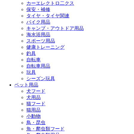
カーエレクトロ二クス
保安・補修
タイヤ・タイヤ関連
バイク用品
キャンプ・アウトドア用品
海水浴用品
スポーツ用品
健康トレーニング
釣具
自転車
自転車用品
玩具
シーズン玩具
ペット用品
犬フード
犬用品
猫フード
猫用品
小動物
鳥・昆虫
魚・爬虫類フード