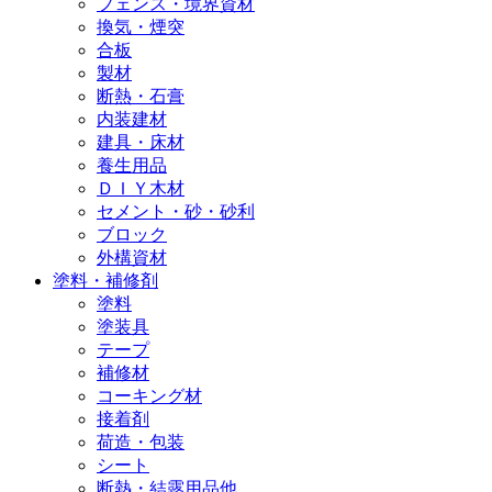
フェンス・境界資材
換気・煙突
合板
製材
断熱・石膏
内装建材
建具・床材
養生用品
ＤＩＹ木材
セメント・砂・砂利
ブロック
外構資材
塗料・補修剤
塗料
塗装具
テープ
補修材
コーキング材
接着剤
荷造・包装
シート
断熱・結露用品他