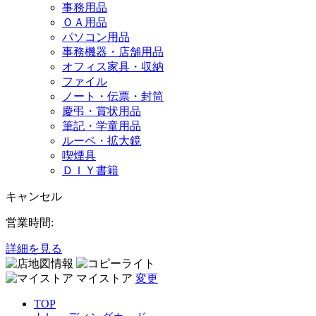
事務用品
ＯＡ用品
パソコン用品
事務機器・店舗用品
オフィス家具・収納
ファイル
ノート・伝票・封筒
慶弔・賞状用品
筆記・学童用品
ルーペ・拡大鏡
喫煙具
ＤＩＹ書籍
キャンセル
営業時間:
詳細を見る
マイストア
変更
TOP