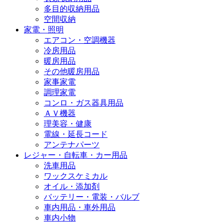
多目的収納用品
空間収納
家電・照明
エアコン・空調機器
冷房用品
暖房用品
その他暖房用品
家事家電
調理家電
コンロ・ガス器具用品
ＡＶ機器
理美容・健康
電線・延長コード
アンテナパーツ
レジャー・自転車・カー用品
洗車用品
ワックスケミカル
オイル・添加剤
バッテリー・電装・バルブ
車内用品・車外用品
車内小物