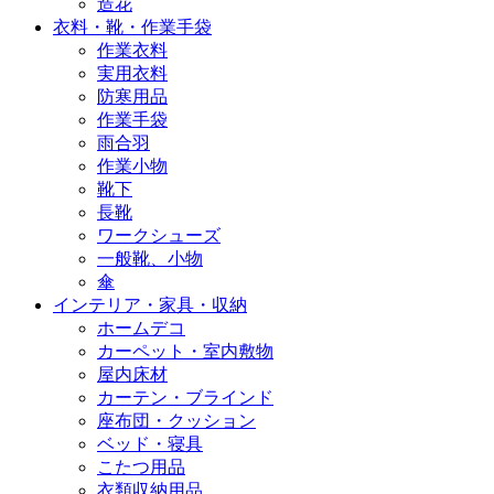
造花
衣料・靴・作業手袋
作業衣料
実用衣料
防寒用品
作業手袋
雨合羽
作業小物
靴下
長靴
ワークシューズ
一般靴、小物
傘
インテリア・家具・収納
ホームデコ
カーペット・室内敷物
屋内床材
カーテン・ブラインド
座布団・クッション
ベッド・寝具
こたつ用品
衣類収納用品