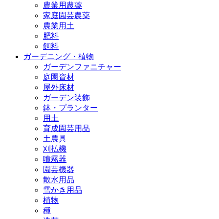
農業用農薬
家庭園芸農薬
農業用土
肥料
飼料
ガーデニング・植物
ガーデンファニチャー
庭園資材
屋外床材
ガーデン装飾
鉢・プランター
用土
育成園芸用品
土農具
刈払機
噴霧器
園芸機器
散水用品
雪かき用品
植物
種