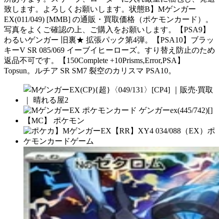
致します。よろしくお願いします。状態B】Mゲンガー
EX(011/049) [MMB] の通販・買取価格（ポケモンカード）。
写真をよくご確認の上、ご購入をお願いします。【PSA9】
わるいゲンガー 旧裏★ 拡張パック第4弾。【PSA10】ブラッ
キーV SR 085/069 イーブイヒーローズ。すり替え防止のため
返品不可です。【150Complete +10Prisms,Error,PSA】
Topsun。ルチア SR SM7 裂空のカリスマ PSA10。