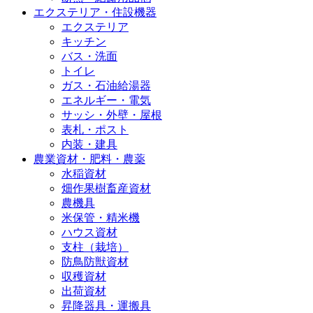
エクステリア・住設機器
エクステリア
キッチン
バス・洗面
トイレ
ガス・石油給湯器
エネルギー・電気
サッシ・外壁・屋根
表札・ポスト
内装・建具
農業資材・肥料・農薬
水稲資材
畑作果樹畜産資材
農機具
米保管・精米機
ハウス資材
支柱（栽培）
防鳥防獣資材
収穫資材
出荷資材
昇降器具・運搬具