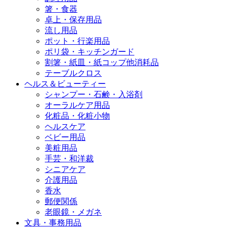
箸・食器
卓上・保存用品
流し用品
ポット・行楽用品
ポリ袋・キッチンガード
割箸・紙皿・紙コップ他消耗品
テーブルクロス
ヘルス＆ビューティー
シャンプー・石鹸・入浴剤
オーラルケア用品
化粧品・化粧小物
ヘルスケア
ベビー用品
美粧用品
手芸・和洋裁
シニアケア
介護用品
香水
郵便関係
老眼鏡・メガネ
文具・事務用品