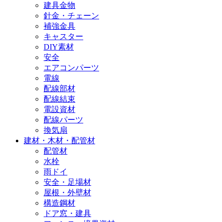
建具金物
針金・チェーン
補強金具
キャスター
DIY素材
安全
エアコンパーツ
電線
配線部材
配線結束
電設資材
配線パーツ
換気扇
建材・木材・配管材
配管材
水栓
雨ドイ
安全・足場材
屋根・外壁材
構造鋼材
ドア窓・建具