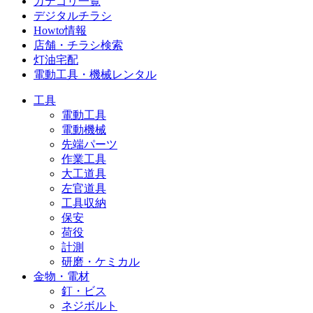
カテゴリ一覧
デジタルチラシ
Howto情報
店舗・チラシ検索
灯油宅配
電動工具・機械レンタル
工具
電動工具
電動機械
先端パーツ
作業工具
大工道具
左官道具
工具収納
保安
荷役
計測
研磨・ケミカル
金物・電材
釘・ビス
ネジボルト