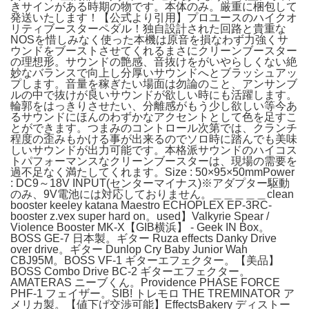
きサインがある時期の物です。本体のみ。厳重に梱包して
発送いたします！【公式より引用】プロユースのハイクオ
リティブースターペダル！独自設計された回路と貴重な
NOSを惜しみなく使った本機は原音を損なわず力強くサ
ウンドをブーストさせてくれるまさにクリーンブースター
の理想形。サウンドの艶感、音抜けをがいやらしくない絶
妙なバランスで向上し分厚いサウンドへとブラッシュアッ
プします。音量を稼ぎたい場面は勿論のこと、アンサンブ
ルの中で抜けが良いサウンドが欲しい時にも活躍します。
輪郭をはっきりさせたい、分離感がもう少し欲しい等今あ
るサウンドにほんのわずかなアクセントとして色を足すこ
とができます。つまみのコントロール次第では、クランチ
程度の歪みもかける事が出来るのでソロ時に踏んでも美味
しいサウンドが出力可能です。本格派サウンドのハイコス
トパフォーマンスなクリーンブースターは、現場の需要を
過不足なく満たしてくれます。Size : 50×95×50mmPower
: DC9～18V INPUT(センターマイナス)※アダプター駆動
のみ、9V電池には対応しておりません。＿＿＿＿＿clean
booster keeley katana Maestro ECHOPLEX EP-3RC-
booster z.vex super hard on。used】Valkyrie Spear /
Violence Booster MK-X【GIB横浜】 - Geek IN Box。
BOSS GE-7 日本製。ギター Ruza effects Danky Drive
over drive。ギター Dunlop Cry Baby Junior Wah
CBJ95M。BOSS VF-1 ギターエフェクター。【美品】
BOSS Combo Drive BC-2 ギターエフェクター。
AMATERAS ニーブくん。Providence PHASE FORCE
PHF-1 フェイザー。SIB! トレモロ THE TREMINATOR ア
メリカ製。【値下げ交渉可能】EffectsBakery ディストー