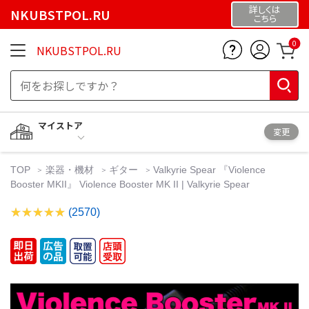
詳しくは
NKUBSTPOL.RU
こちら
0
NKUBSTPOL.RU
マイストア
変更
TOP
楽器・機材
ギター
Valkyrie Spear 『Violence
Booster MKII』 Violence Booster MK II | Valkyrie Spear
(2570)