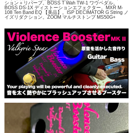
ション＋リバーブ。BOSS T Wah TW-1 ワウペダル。
BOSS DS-1X ディストーションエフェクター。MXR M-
108 Ten Band EQ 【美品】。ISP DECIMATOR G String ノ
イズリダクション。ZOOM マルチストンプ MS50G+