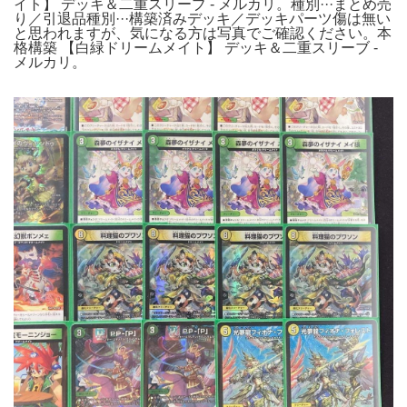
イト】 デッキ＆二重スリーブ - メルカリ。種別···まとめ売
り／引退品種別···構築済みデッキ／デッキパーツ傷は無い
と思われますが、気になる方は写真でご確認ください。本
格構築 【白緑ドリームメイト】 デッキ＆二重スリーブ -
メルカリ。